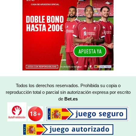
Todos los derechos reservados. Prohibida su copia o
reproducción total o parcial sin autorización expresa por escrito
de
Bet.es