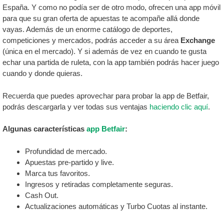
España. Y como no podía ser de otro modo, ofrecen una app móvil
para que su gran oferta de apuestas te acompañe allá donde
vayas. Además de un enorme catálogo de deportes,
competiciones y mercados, podrás acceder a su área
Exchange
(única en el mercado). Y si además de vez en cuando te gusta
echar una partida de ruleta, con la app también podrás hacer juego
cuando y donde quieras.
Recuerda que puedes aprovechar para probar la app de Betfair,
podrás descargarla y ver todas sus ventajas
haciendo clic aquí
.
Algunas características
app Betfair
:
Profundidad de mercado.
Apuestas pre-partido y live.
Marca tus favoritos.
Ingresos y retiradas completamente seguras.
Cash Out.
Actualizaciones automáticas y Turbo Cuotas al instante.