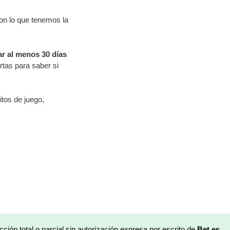
n lo que tenemos la
var al menos 30 días
rtas para saber si
itos de juego,
ión total o parcial sin autorización expresa por escrito de
Bet.es