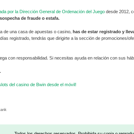
zada por la Dirección General de Ordenación del Juego
desde 2012, co
 sospecha de fraude o estafa.
rta de una casa de apuestas o casino,
has de estar registrado y lle
días registrado, tendrás que dirigirte a la sección de promociones/ofe
juega con responsabilidad. Si necesitas ayuda en relación con sus háb
.
slots del casino de Bwin desde el móvil!
Bank
Todos los derechos reservados. Prohibida su copia o reproducc