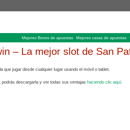
Mejores Bonos de apuestas
Mejores casas de apuestas
n – La mejor slot de San Pat
la que jugar desde cualquier lugar usando el móvil o tablet.
, podrás descargarla y ver todas sus ventajas
haciendo clic aquí
.