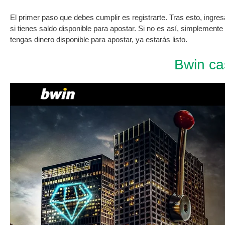
El primer paso que debes cumplir es registrarte. Tras esto, ingre
si tienes saldo disponible para apostar. Si no es así, simplemente
tengas dinero disponible para apostar, ya estarás listo.
Bwin ca