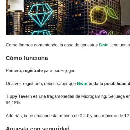
Como íbamos comentando, la casa de apuestas
Bwin
tiene una s
Cómo funciona
Primero,
regístrate
para poder jugar.
Una vez registrado, debes saber que
Bwin
te da la posibilidad 
Tippy Tavern
es una tragamonedas de Microgaming. Se juega e
94,18%.
Además, tiene una apuesta mínima de 0,2 € y una máxima de 12 
Apuesta con seguridad