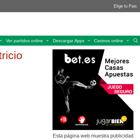
Elige tu Pais
Ver partidos online
Descargar Apps
Casinos online
ricio
Esta página web muestra publicidad