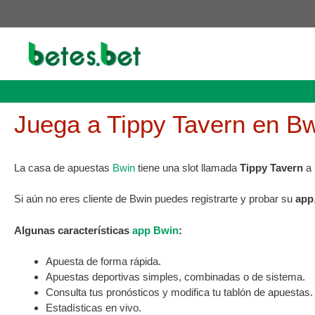
Saltar
al
contenido
Juega a Tippy Tavern en Bwi
La casa de apuestas
Bwin
tiene una slot llamada
Tippy Tavern
a 
Si aún no eres cliente de Bwin puedes registrarte y probar su
app
Algunas características
app Bwin
:
Apuesta de forma rápida.
Apuestas deportivas simples, combinadas o de sistema.
Consulta tus pronósticos y modifica tu tablón de apuestas.
Estadísticas en vivo.