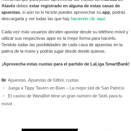
Alavés
debes
estar registrado en alguna de estas casas de
apuestas
, si aún no lo hiciste puedes aprovechar su
app
, podrás
descargarla y ver todas las que hay
haciendo clic aquí
.
Cada vez más usuarios deciden apostar desde su teléfono móvil y
utilizar sus respectivas apps es la mejor forma para hacerlo.
Tendrás todas las posibilidades de cada casa de apuestas en la
palma de la mano y podrás jugar desde donde quieras.
¡Aprovecha estas cuotas para el partido de LaLiga SmartBank!
Categorías
Apuestas
,
Apuestas de fútbol
,
cuotas
Juega a Tippy Tavern en Bwin – La mejor slot de San Patricio
El casino de WanaBet tiene un gran número de Slots para tu
móvil