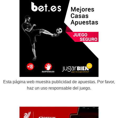
Esta página web muestra publicidad de apuestas. Por favor,
haz un uso responsable del juego.