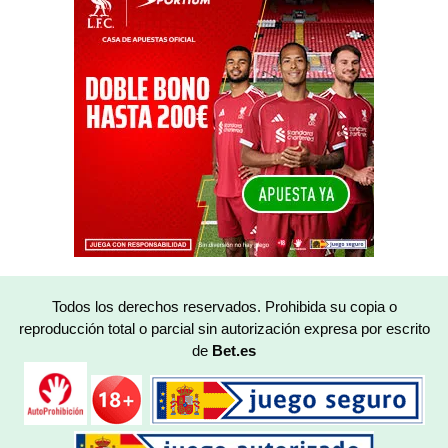
Todos los derechos reservados. Prohibida su copia o
reproducción total o parcial sin autorización expresa por escrito
de
Bet.es