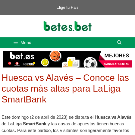
Saltar
Elige tu Pais
al
contenido
Menú
Huesca vs Alavés – Conoce las
cuotas más altas para LaLiga
SmartBank
Este domingo (2 de abril de 2023) se disputa el
Huesca vs Alavés
de
LaLiga SmartBank
y las casas de apuestas tienen buenas
cuotas. Para este partido, los visitantes son ligeramente favoritos