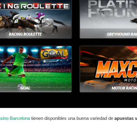
sino Barcelona
tienen disponibles una buena variedad de
apuestas v