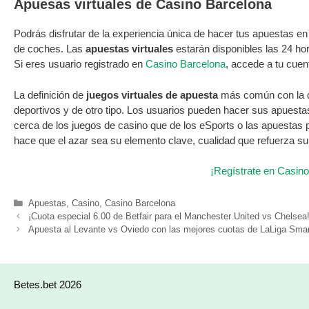
Apuesas virtuales de Casino Barcelona
Podrás disfrutar de la experiencia única de hacer tus apuestas en 
de coches. Las
apuestas virtuales
estarán disponibles las 24 hor
Si eres usuario registrado en
Casino Barcelona
, accede a tu cuen
La definición de
juegos virtuales de apuesta
más común con la q
deportivos y de otro tipo. Los usuarios pueden hacer sus apues
cerca de los juegos de casino que de los eSports o las apuestas
hace que el azar sea su elemento clave, cualidad que refuerza su 
¡Regístrate en Casino
Apuestas
,
Casino
,
Casino Barcelona
¡Cuota especial 6.00 de Betfair para el Manchester United vs Chelsea
Apuesta al Levante vs Oviedo con las mejores cuotas de LaLiga Sma
Betes.bet 2026