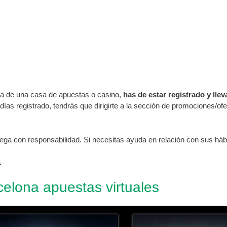
rta de una casa de apuestas o casino,
has de estar registrado y lle
días registrado, tendrás que dirigirte a la sección de promociones/ofe
juega con responsabilidad. Si necesitas ayuda en relación con sus háb
.
elona apuestas virtuales