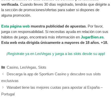
verificada
. Cuando lleves 30 días registrado, tendrás que dirigirte a
la sección de promociones/ofertas para saber si dispones de
alguna promoción.
Esta página web
muestra publicidad de apuestas
. Por favor,
juega con responsabilidad. Si necesitas ayuda en relación con sus
hábitos de juego, encontrará más información en
JugarBien.es
.
Esta web esta dirigida únicamente a mayores de 18 años. +18.
¡Regístrate ya en LeoVegas y juega a las slots desde su app!
Categorías
Casino
,
LeoVegas
,
Slots
Descarga la app de Sportium Casino y descubre sus slots
exclusivas
Wanabet tiene las mejores cuotas para apostar al España –
Portugal