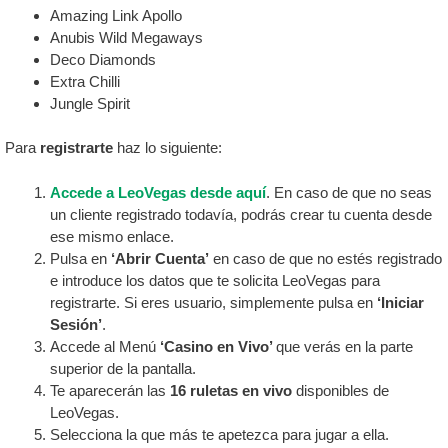
Amazing Link Apollo
Anubis Wild Megaways
Deco Diamonds
Extra Chilli
Jungle Spirit
Para
registrarte
haz lo siguiente:
Accede a LeoVegas desde aquí
. En caso de que no seas
un cliente registrado todavía, podrás crear tu cuenta desde
ese mismo enlace.
Pulsa en
‘Abrir Cuenta’
en caso de que no estés registrado
e introduce los datos que te solicita LeoVegas para
registrarte. Si eres usuario, simplemente pulsa en
‘Iniciar
Sesión’
.
Accede al Menú
‘Casino en Vivo’
que verás en la parte
superior de la pantalla.
Te aparecerán las
16 ruletas en vivo
disponibles de
LeoVegas.
Selecciona la que más te apetezca para jugar a ella.