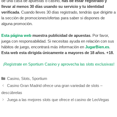
de una casa de apuestas o casino,
has de estar registrado y
llevar al menos 30 días usando su servicio y tu identidad
verificada
. Cuando lleves 30 días registrado, tendrás que dirigirte a
la sección de promociones/ofertas para saber si dispones de
alguna promoción.
Esta página web
muestra publicidad de apuestas
. Por favor,
juega con responsabilidad. Si necesitas ayuda en relación con sus
hábitos de juego, encontrará más información en
JugarBien.es
.
Esta web esta dirigida únicamente a mayores de 18 años. +18.
¡Regístrate en Sportium Casino y aprovecha las slots exclusivas!
Casino
,
Slots
,
Sportium
Casino Gran Madrid ofrece una gran variedad de slots –
descúbrelas
Juega a las mejores slots que ofrece el casino de LeoVegas