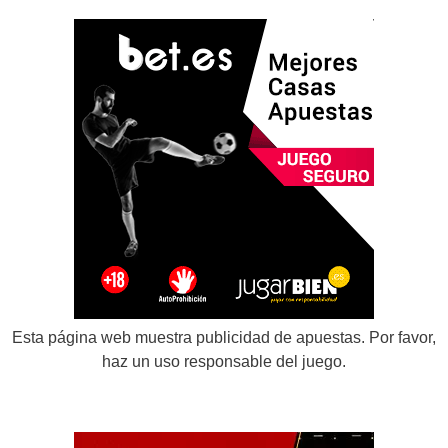
Esta página web muestra publicidad de apuestas. Por favor,
haz un uso responsable del juego.