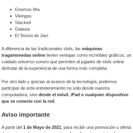
Gnomos Mix
Vikingos
Stacked
Galaxia
El Tesoro de Javi
A diferencia de las tradicionales slots, las
máquinas
tragamonedas online
tienen ventajas como increíbles gráficos, un
cuidado universo sonoro que permiten al jugador de slots online
disfrutar de la experiencia de una forma más completa.
Por otro lado y gracias al avance de la tecnología, podemos
participar de este entretenimiento no sólo desde nuestra
computadora, sino
desde el móvil, iPad o cualquier dispositivo
que se conecte con la red
.
Aviso importante
A partir del
1 de Mayo de 2021
, para recibir una promoción u oferta