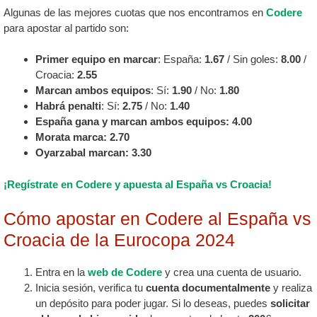
Algunas de las mejores cuotas que nos encontramos en
Codere
para apostar al partido son:
Primer equipo en marcar
: España:
1.67
/ Sin goles:
8.00
/
Croacia:
2.55
Marcan ambos equipos
: Sí:
1.90
/ No:
1.80
Habrá penalti
: Sí:
2.75
/ No:
1.40
España gana y marcan ambos equipos: 4.00
Morata marca: 2.70
Oyarzabal marcan: 3.30
¡Regístrate en Codere y apuesta al España vs Croacia!
Cómo apostar en Codere al España vs
Croacia de la Eurocopa 2024
Entra en la
web de Codere
y crea una cuenta de usuario.
Inicia sesión, verifica tu
cuenta documentalmente
y realiza
un depósito para poder jugar. Si lo deseas, puedes
solicitar