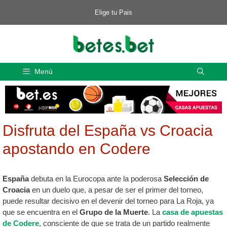
Saltar
Elige tu Pais
al
contenido
Menú
Disfruta del España vs Croacia
apostando en Codere
España
debuta en la Eurocopa ante la poderosa
Selección de
Croacia
en un duelo que, a pesar de ser el primer del torneo,
puede resultar decisivo en el devenir del torneo para La Roja, ya
que se encuentra en el
Grupo de la Muerte
. La
casa de apuestas
de Codere
, consciente de que se trata de un partido realmente