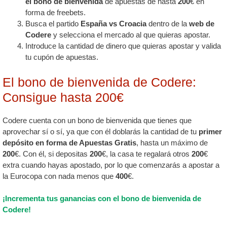
el bono de bienvenida
de apuestas de hasta
200
€ en
forma de freebets.
Busca el partido
España vs Croacia
dentro de la
web de
Codere
y selecciona el mercado al que quieras apostar.
Introduce la cantidad de dinero que quieras apostar y valida
tu cupón de apuestas.
El bono de bienvenida de Codere:
Consigue hasta 200€
Codere cuenta con un bono de bienvenida que tienes que
aprovechar sí o sí, ya que con él doblarás la cantidad de tu
primer
depósito en forma de Apuestas Gratis
, hasta un máximo de
200
€. Con él, si depositas
200
€, la casa te regalará otros
200
€
extra cuando hayas apostado, por lo que comenzarás a apostar a
la Eurocopa con nada menos que
400
€.
¡Incrementa tus ganancias con el bono de bienvenida de
Codere!