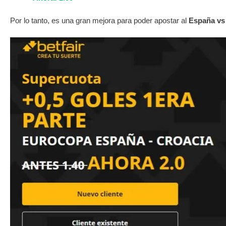
Por lo tanto, es una gran mejora para poder apostar al
España vs