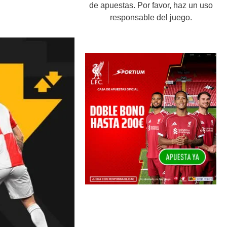
de apuestas. Por favor, haz un uso
responsable del juego.