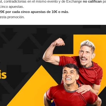
t, contradictorias en el mismo evento y de Exchange
no califican
pa
 cinco apuestas.
20€ por cada cinco apuestas de 10€ o más
.
 esta promoción.