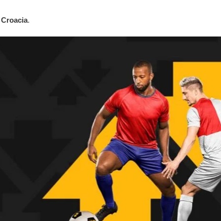
 Croacia
.