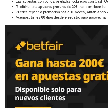
Las apuestas con bonos, anuladas, cobradas con Cash Ou
Recibirás una
apuesta gratuita de 20€
tras completar las
Puedes repetir la promoción hasta 10 veces,
obteniendo 
Además, tienes
60 días
desde el registro para aprovechar