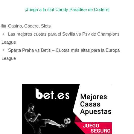
¡Juega a la slot Candy Paradise de Codere!
Categorías
Casino
,
Codere
,
Slots
Las mejores cuotas para el Sevilla vs Psv de Champions
League
Sparta Praha vs Betis – Cuotas más altas para la Europa
League