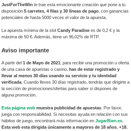
JustForTheWin
te trae esta emocionante creación que pone a tu
disposición
5 carretes, 4 filas y 30 líneas de pago
, con ganancias
potenciales de hasta 5000 veces el valor de la apuesta.
La apuesta mínima de la slot
Candy Paradise
es de 0,2 € y la
máxima de 50 €. Además, tiene un 96,02% de RTP.
Aviso importante
A partir del
1 de Mayo de 2021
, para recibir una promoción u oferta
de una casa de apuestas o casino,
has de estar registrado y
llevar al menos 30 días usando su servicio y tu identidad
verificada
. Cuando lleves 30 días registrado, tendrás que dirigirte a
la sección de promociones/ofertas para saber si dispones de
alguna promoción.
Esta página web
muestra publicidad de apuestas
. Por favor,
juega con responsabilidad. Si necesitas ayuda en relación con sus
hábitos de juego, encontrará más información en
JugarBien.es
.
Esta web esta dirigida únicamente a mayores de 18 años. +18.