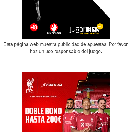
Esta página web muestra publicidad de apuestas. Por favor,
haz un uso responsable del juego.