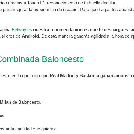
do gracias a Touch ID, reconocimiento de tu huella dactilar.
 para mejorar la experiencia de usuario. Para que hagas tus apuest
página
Betway.es
nuestra recomendación es que te descargues su
a
si eres de
Android
. De esta manera ganarás agilidad a la hora de a
Combinada Baloncesto
cesto
en la que paga que
Real Madrid y Baskonia ganan ambos a 
 Milan
de Baloncesto.
os
.
ostar la cantidad que quieras.