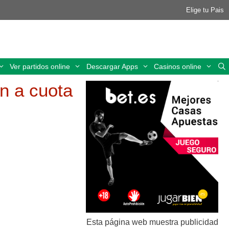
Elige tu Pais
Ver partidos online
Descargar Apps
Casinos online
n a cuota
Esta página web muestra publicidad