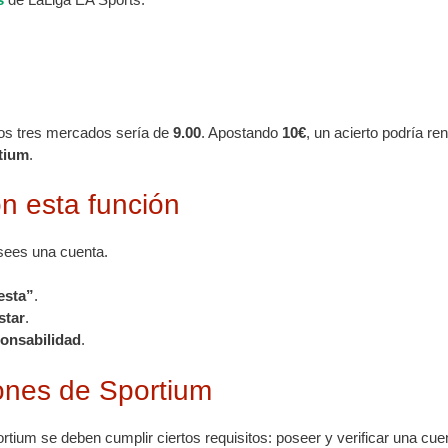
tos tres mercados sería de
9.00
. Apostando
10€
, un acierto podría re
tium
.
n esta función
osees una cuenta.
esta”
.
star
.
onsabilidad
.
ones de Sportium
um se deben cumplir ciertos requisitos: poseer y verificar una cuent