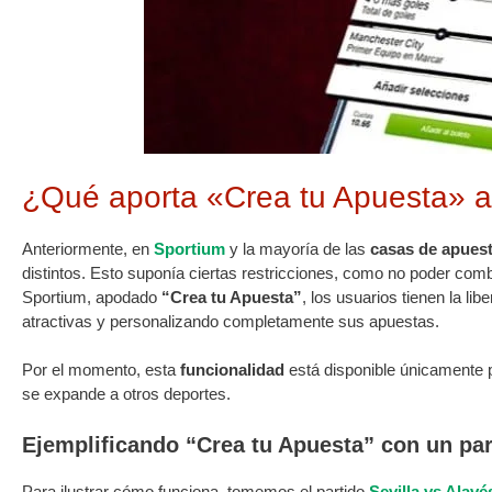
¿Qué aporta «Crea tu Apuesta» a
Anteriormente, en
Sportium
y la mayoría de las
casas de apues
distintos. Esto suponía ciertas restricciones, como no poder comb
Sportium, apodado
“Crea tu Apuesta”
, los usuarios tienen la l
atractivas y personalizando completamente sus apuestas.
Por el momento, esta
funcionalidad
está disponible únicamente
se expande a otros deportes.
Ejemplificando “Crea tu Apuesta” con un par
Para ilustrar cómo funciona, tomemos el partido
Sevilla vs Alavé