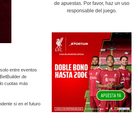
de apuestas. Por favor, haz un uso
responsable del juego.
 solo entre eventos
 BetBuilder de
ndo cuotas más
dente si en el futuro