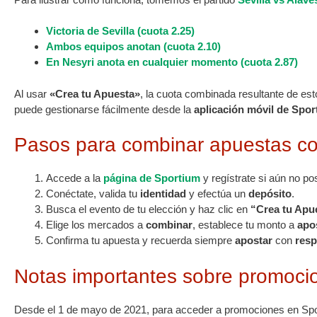
Victoria de Sevilla (cuota 2.25)
Ambos equipos anotan (cuota 2.10)
En Nesyri anota en cualquier momento (cuota 2.87)
Al usar
«Crea tu Apuesta»
, la cuota combinada resultante de es
puede gestionarse fácilmente desde la
aplicación móvil de Spor
Pasos para combinar apuestas co
Accede a la
página de Sportium
y regístrate si aún no p
Conéctate, valida tu
identidad
y efectúa un
depósito
.
Busca el evento de tu elección y haz clic en
“Crea tu Apu
Elige los mercados a
combinar
, establece tu monto a
apo
Confirma tu apuesta y recuerda siempre
apostar
con
resp
Notas importantes sobre promoci
Desde el 1 de mayo de 2021, para acceder a promociones en Sporti