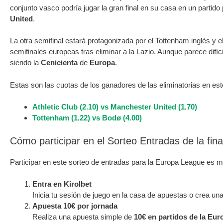
conjunto vasco podría jugar la gran final en su casa en un partido
United
.
La otra semifinal estará protagonizada por el Tottenham inglés y e
semifinales europeas tras eliminar a la Lazio. Aunque parece difíc
siendo la
Cenicienta
de
Europa
.
Estas son las cuotas de los ganadores de las eliminatorias en es
Athletic Club (2.10) vs Manchester United (1.70)
Tottenham (1.22) vs Bodø (4.00)
Cómo participar en el Sorteo Entradas de la fin
Participar en este sorteo de entradas para la Europa League es m
Entra en Kirolbet
Inicia tu sesión de juego en la casa de apuestas o crea un
Apuesta 10€ por jornada
Realiza una apuesta simple de
10€ en partidos de la Eu