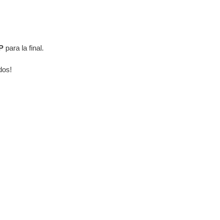
P
para la final.
dos!