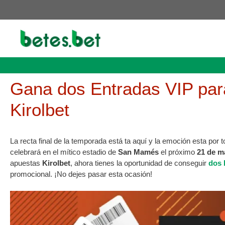
Saltar
al
contenido
Gana dos Entradas VIP para
Kirolbet
La recta final de la temporada está ta aquí y la emoción esta por t
celebrará en el mítico estadio de
San Mamés
el próximo
21 de m
apuestas
Kirolbet
, ahora tienes la oportunidad de conseguir
dos
promocional. ¡No dejes pasar esta ocasión!