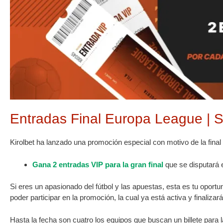
Entradas Final Europa League | S
Kirolbet ha lanzado una promoción especial con motivo de la final
Gana
2 entradas VIP para la gran final
que se disputará 
Si eres un apasionado del fútbol y las apuestas, esta es tu oport
poder participar en la promoción, la cual ya está activa y finalizar
Hasta la fecha son cuatro los equipos que buscan un billete para la