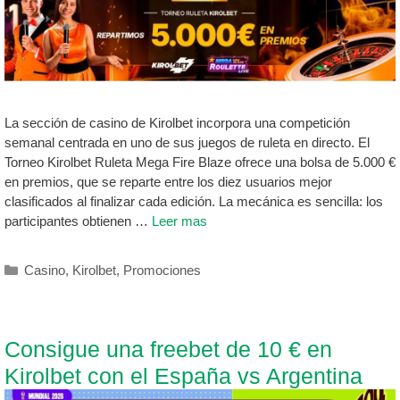
La sección de casino de Kirolbet incorpora una competición
semanal centrada en uno de sus juegos de ruleta en directo. El
Torneo Kirolbet Ruleta Mega Fire Blaze ofrece una bolsa de 5.000 €
en premios, que se reparte entre los diez usuarios mejor
clasificados al finalizar cada edición. La mecánica es sencilla: los
participantes obtienen …
Leer mas
Casino
,
Kirolbet
,
Promociones
Consigue una freebet de 10 € en
Kirolbet con el España vs Argentina