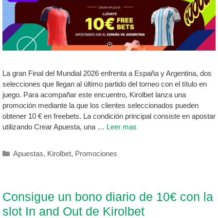
La gran Final del Mundial 2026 enfrenta a España y Argentina, dos
selecciones que llegan al último partido del torneo con el título en
juego. Para acompañar este encuentro, Kirolbet lanza una
promoción mediante la que los clientes seleccionados pueden
obtener 10 € en freebets. La condición principal consiste en apostar
utilizando Crear Apuesta, una …
Leer mas
Apuestas
,
Kirolbet
,
Promociones
Consigue un bono diario de 10€ con la
slot In and Out de Kirolbet