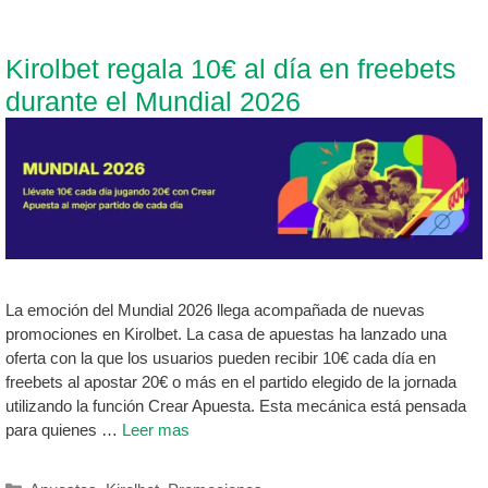
Kirolbet regala 10€ al día en freebets
durante el Mundial 2026
La emoción del Mundial 2026 llega acompañada de nuevas
promociones en Kirolbet. La casa de apuestas ha lanzado una
oferta con la que los usuarios pueden recibir 10€ cada día en
freebets al apostar 20€ o más en el partido elegido de la jornada
utilizando la función Crear Apuesta. Esta mecánica está pensada
para quienes …
Leer mas