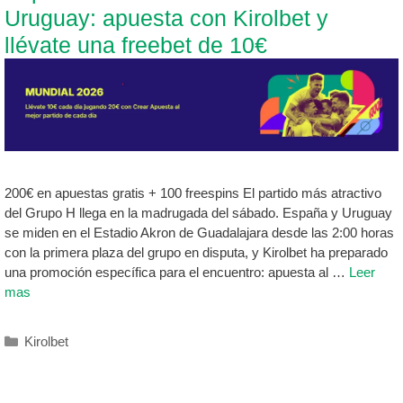
Uruguay: apuesta con Kirolbet y
llévate una freebet de 10€
200€ en apuestas gratis + 100 freespins El partido más atractivo
del Grupo H llega en la madrugada del sábado. España y Uruguay
se miden en el Estadio Akron de Guadalajara desde las 2:00 horas
con la primera plaza del grupo en disputa, y Kirolbet ha preparado
una promoción específica para el encuentro: apuesta al …
Leer
mas
Kirolbet