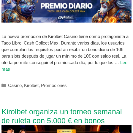
La nueva promoción de Kirolbet Casino tiene como protagonista a
Taco Libre: Cash Collect Max. Durante varios días, los usuarios
que cumplan los requisitos podrán recibir un bono diario de 10€
para slots después de jugar un mínimo de 10€ con saldo real. La
oferta permite conseguir el premio cada día, por lo que los …
Leer
mas
Casino
,
Kirolbet
,
Promociones
Kirolbet organiza un torneo semanal
de ruleta con 5.000 € en bonos