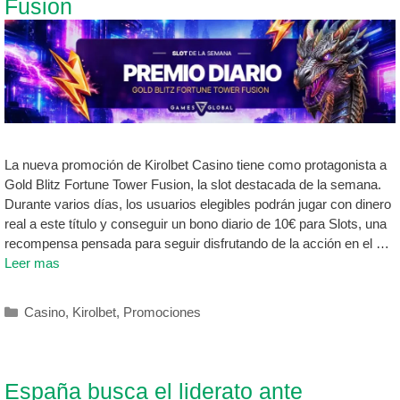
Fusion
La nueva promoción de Kirolbet Casino tiene como protagonista a
Gold Blitz Fortune Tower Fusion, la slot destacada de la semana.
Durante varios días, los usuarios elegibles podrán jugar con dinero
real a este título y conseguir un bono diario de 10€ para Slots, una
recompensa pensada para seguir disfrutando de la acción en el …
Leer mas
Casino
,
Kirolbet
,
Promociones
España busca el liderato ante