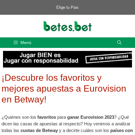
Elige tu Pais
Menú
¡Descubre los favoritos y
mejores apuestas a Eurovision
en Betway!
¿Quiénes son los
favoritos
para
ganar Eurovision 2023
? ¿Qué
dicen las casas de apuestas al respecto? Hoy venimos a analizar
todas las
cuotas de Betway
y a decirte cuáles son los
países con