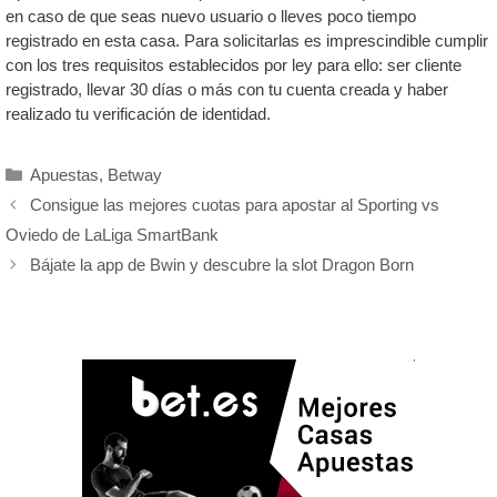
en caso de que seas nuevo usuario o lleves poco tiempo
registrado en esta casa. Para solicitarlas es imprescindible cumplir
con los tres requisitos establecidos por ley para ello: ser cliente
registrado, llevar 30 días o más con tu cuenta creada y haber
realizado tu verificación de identidad.
Apuestas
,
Betway
Consigue las mejores cuotas para apostar al Sporting vs
Oviedo de LaLiga SmartBank
Bájate la app de Bwin y descubre la slot Dragon Born