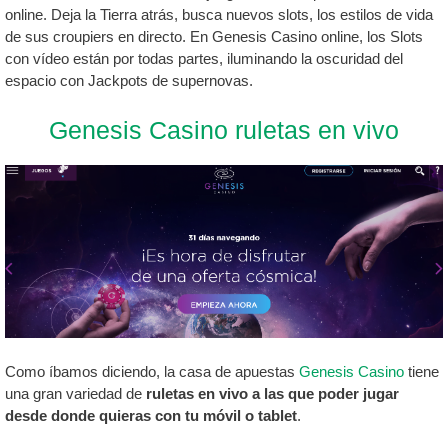
online. Deja la Tierra atrás, busca nuevos slots, los estilos de vida
de sus croupiers en directo. En Genesis Casino online, los Slots
con vídeo están por todas partes, iluminando la oscuridad del
espacio con Jackpots de supernovas.
Genesis Casino ruletas en vivo
Como íbamos diciendo, la casa de apuestas
Genesis Casino
tiene
una gran variedad de
ruletas en vivo a las que poder jugar
desde donde quieras con tu móvil o tablet
.