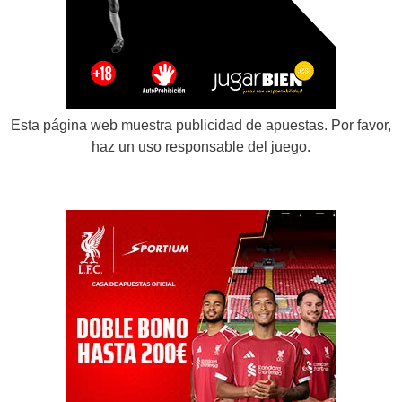
Esta página web muestra publicidad de apuestas. Por favor,
haz un uso responsable del juego.