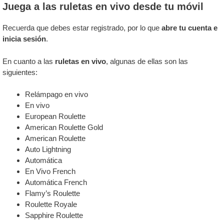
Juega a las ruletas en vivo desde tu móvil
Recuerda que debes estar registrado, por lo que
abre tu cuenta e
inicia sesión
.
En cuanto a las
ruletas en vivo
, algunas de ellas son las
siguientes:
Relámpago en vivo
En vivo
European Roulette
American Roulette Gold
American Roulette
Auto Lightning
Automática
En Vivo French
Automática French
Flamy’s Roulette
Roulette Royale
Sapphire Roulette