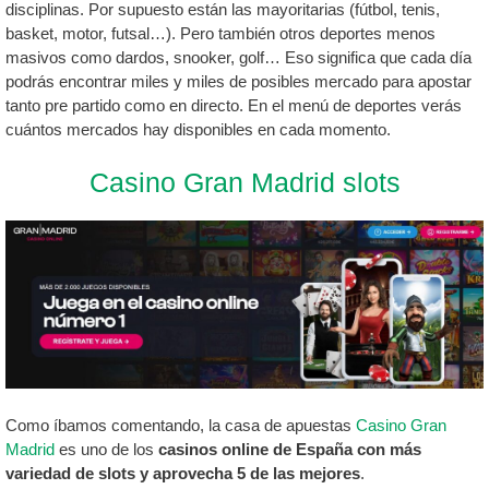
disciplinas. Por supuesto están las mayoritarias (fútbol, tenis,
basket, motor, futsal…). Pero también otros deportes menos
masivos como dardos, snooker, golf… Eso significa que cada día
podrás encontrar miles y miles de posibles mercado para apostar
tanto pre partido como en directo. En el menú de deportes verás
cuántos mercados hay disponibles en cada momento.
Casino Gran Madrid slots
Como íbamos comentando, la casa de apuestas
Casino Gran
Madrid
es uno de los
casinos online de España con más
variedad de slots y aprovecha 5 de las mejores
.