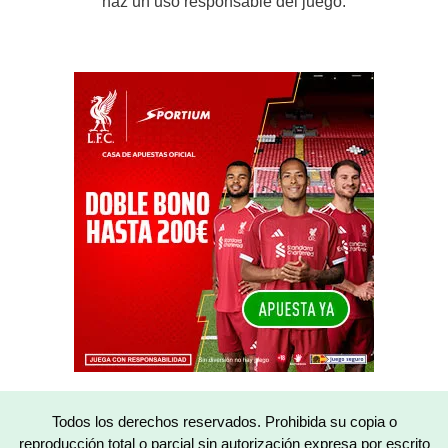
haz un uso responsable del juego.
Todos los derechos reservados. Prohibida su copia o
reproducción total o parcial sin autorización expresa por escrito