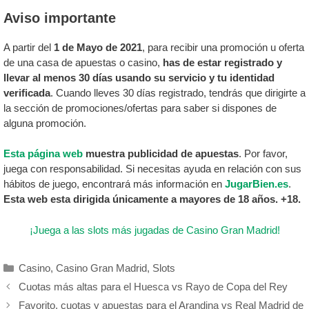
Aviso importante
A partir del
1 de Mayo de 2021
, para recibir una promoción u oferta
de una casa de apuestas o casino,
has de estar registrado y
llevar al menos 30 días usando su servicio y tu identidad
verificada
. Cuando lleves 30 días registrado, tendrás que dirigirte a
la sección de promociones/ofertas para saber si dispones de
alguna promoción.
Esta página web
muestra publicidad de apuestas
. Por favor,
juega con responsabilidad. Si necesitas ayuda en relación con sus
hábitos de juego, encontrará más información en
JugarBien.es
.
Esta web esta dirigida únicamente a mayores de 18 años. +18.
¡Juega a las slots más jugadas de Casino Gran Madrid!
Categorías
Casino
,
Casino Gran Madrid
,
Slots
Cuotas más altas para el Huesca vs Rayo de Copa del Rey
Favorito, cuotas y apuestas para el Arandina vs Real Madrid de