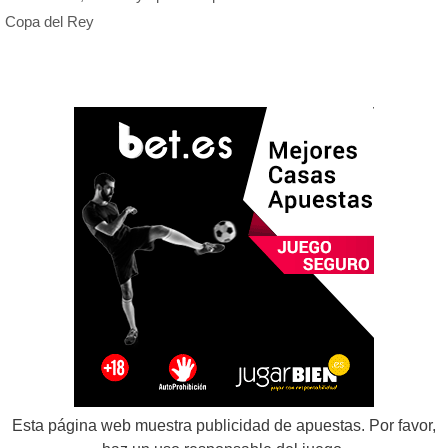
Copa del Rey
Esta página web muestra publicidad de apuestas. Por favor,