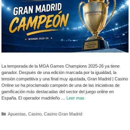
La temporada de la MGA Games Champions 2025-26 ya tiene
ganador. Después de una edición marcada por la igualdad, la
tensión competitiva y una final muy ajustada, Gran Madrid | Casino
Online se ha proclamado campeón de una de las iniciativas de
gamificación más destacadas del sector del juego online en
España. El operador madrileño …
Leer mas
Apuestas
,
Casino
,
Casino Gran Madrid