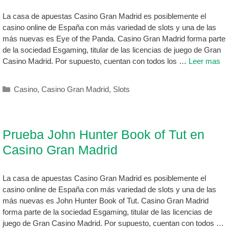
La casa de apuestas Casino Gran Madrid es posiblemente el
casino online de España con más variedad de slots y una de las
más nuevas es Eye of the Panda. Casino Gran Madrid forma parte
de la sociedad Esgaming, titular de las licencias de juego de Gran
Casino Madrid. Por supuesto, cuentan con todos los …
Leer mas
Casino
,
Casino Gran Madrid
,
Slots
Prueba John Hunter Book of Tut en
Casino Gran Madrid
La casa de apuestas Casino Gran Madrid es posiblemente el
casino online de España con más variedad de slots y una de las
más nuevas es John Hunter Book of Tut. Casino Gran Madrid
forma parte de la sociedad Esgaming, titular de las licencias de
juego de Gran Casino Madrid. Por supuesto, cuentan con todos …