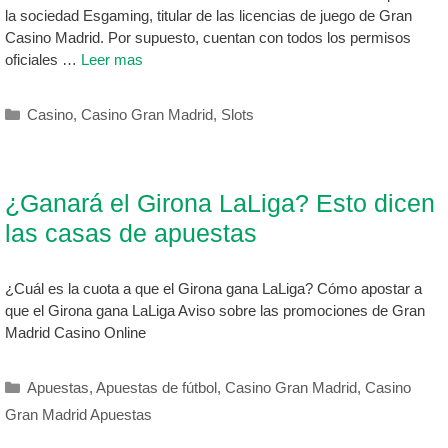
la sociedad Esgaming, titular de las licencias de juego de Gran
Casino Madrid. Por supuesto, cuentan con todos los permisos
oficiales …
Leer mas
Casino
,
Casino Gran Madrid
,
Slots
¿Ganará el Girona LaLiga? Esto dicen
las casas de apuestas
¿Cuál es la cuota a que el Girona gana LaLiga? Cómo apostar a
que el Girona gana LaLiga Aviso sobre las promociones de Gran
Madrid Casino Online
Apuestas
,
Apuestas de fútbol
,
Casino Gran Madrid
,
Casino
Gran Madrid Apuestas