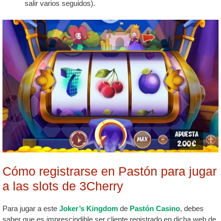
salir varios seguidos).
Cómo registrarse en Pastón para jugar
a las slots de 3Cherry
Para jugar a este
Joker’s Kingdom
de
Pastón Casino
, debes
saber que es imprescindible ser cliente registrado en dicha web de