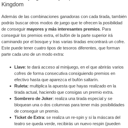
Kingdom
Además de las combinaciones ganadoras con cada tirada, también
podrás buscar otros modos de juego que te ofrecen la posibilidad
de conseguir
mayores y más interesantes premios
. Para
conseguir los premios extra, el bufón de la parte superior irá
caminando por el bosque y tras varias tiradas encontrará un cofre.
Este puede tener cuatro tipos de tesoros diferentes, que forman
parte cada uno de un modo extra:
Llave
: te dará acceso al minijuego, en el que abrirás varios
cofres de forma consecutiva consiguiendo premios en
efectivo hasta que aparezca el bufón saltarín.
Ruleta:
multiplica la apuesta que hayas realizado en la
tirada actual, haciendo que consigas un premio extra.
Sombrero
de Joker
: realiza una tirada especial y se
bloquean una o dos columnas para tener más posibilidades
de conseguir un premio.
Ticket de Extra
: se realiza un re-spin y si la máscara del
teatro se queda verde, recibirás un nuevo respin (pueden