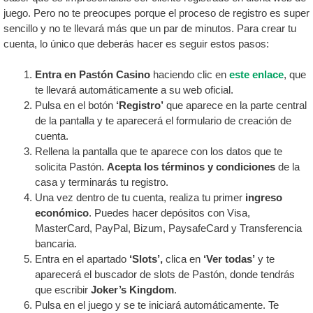
juego. Pero no te preocupes porque el proceso de registro es super
sencillo y no te llevará más que un par de minutos. Para crear tu
cuenta, lo único que deberás hacer es seguir estos pasos:
Entra en Pastón Casino
haciendo clic en
este enlace
, que
te llevará automáticamente a su web oficial.
Pulsa en el botón
‘Registro’
que aparece en la parte central
de la pantalla y te aparecerá el formulario de creación de
cuenta.
Rellena la pantalla que te aparece con los datos que te
solicita Pastón.
Acepta los términos y condiciones
de la
casa y terminarás tu registro.
Una vez dentro de tu cuenta, realiza tu primer
ingreso
económico
. Puedes hacer depósitos con Visa,
MasterCard, PayPal, Bizum, PaysafeCard y Transferencia
bancaria.
Entra en el apartado
‘Slots’,
clica en
‘Ver todas’
y te
aparecerá el buscador de slots de Pastón, donde tendrás
que escribir
Joker’s Kingdom
.
Pulsa en el juego y se te iniciará automáticamente. Te