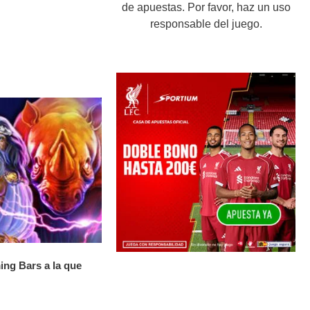
de apuestas. Por favor, haz un uso
responsable del juego.
ming Bars
a la que