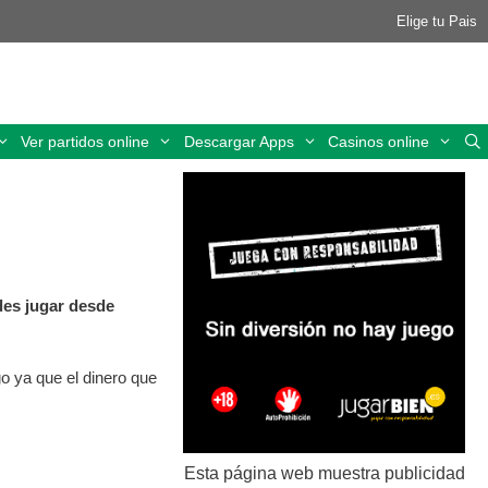
Elige tu Pais
Ver partidos online
Descargar Apps
Casinos online
des jugar desde
o ya que el dinero que
Esta página web muestra publicidad