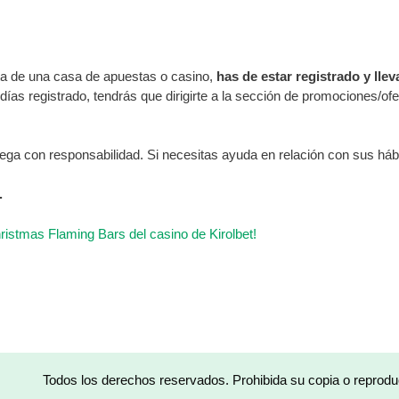
rta de una casa de apuestas o casino,
has de estar registrado y lle
días registrado, tendrás que dirigirte a la sección de promociones/ofe
juega con responsabilidad. Si necesitas ayuda en relación con sus háb
.
hristmas Flaming Bars del casino de Kirolbet!
Todos los derechos reservados. Prohibida su copia o reproducc