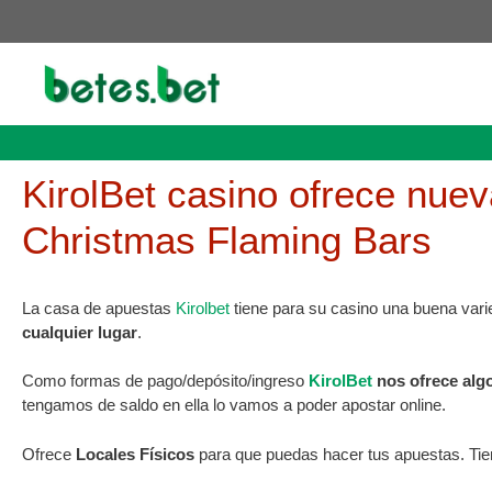
Saltar
al
contenido
KirolBet casino ofrece nue
Christmas Flaming Bars
La casa de apuestas
Kirolbet
tiene para su casino una buena var
cualquier lugar
.
Como formas de pago/depósito/ingreso
KirolBet
nos ofrece algo
tengamos de saldo en ella lo vamos a poder apostar online.
Ofrece
Locales Físicos
para que puedas hacer tus apuestas. Tiene