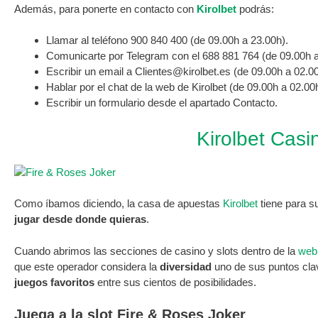
Además, para ponerte en contacto con
Kirolbet
podrás:
Llamar al teléfono 900 840 400 (de 09.00h a 23.00h).
Comunicarte por Telegram con el 688 881 764 (de 09.00h 
Escribir un email a Clientes@kirolbet.es (de 09.00h a 02.0
Hablar por el chat de la web de Kirolbet (de 09.00h a 02.00
Escribir un formulario desde el apartado Contacto.
Kirolbet Casi
Como íbamos diciendo, la casa de apuestas
Kirolbet
tiene para s
jugar desde donde quieras
.
Cuando abrimos las secciones de casino y slots dentro de la
web 
que este operador considera la
diversidad
uno de sus puntos clav
juegos favoritos
entre sus cientos de posibilidades.
Juega a la slot Fire & Roses Joker