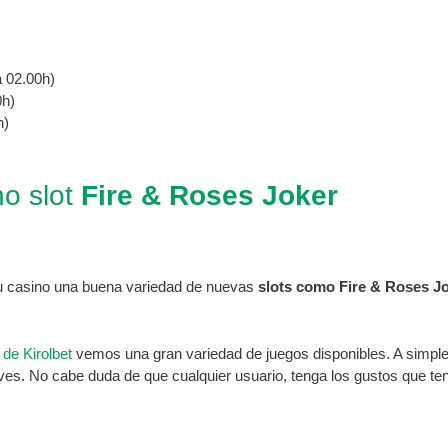
a 02.00h)
0h)
h)
no slot
Fire & Roses Joker
u casino una buena variedad de nuevas
slots como
Fire & Roses Jo
de Kirolbet
vemos una gran variedad de juegos disponibles. A simple 
es. No cabe duda de que cualquier usuario, tenga los gustos que te