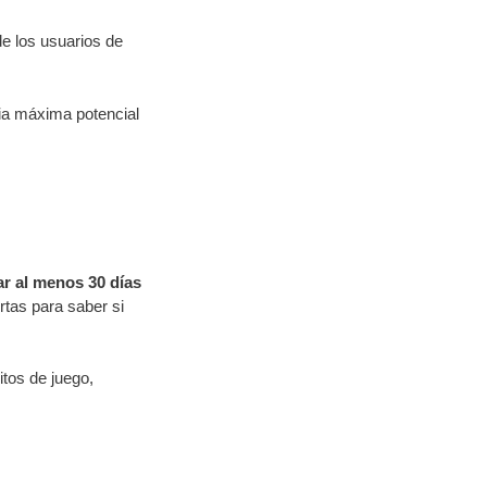
de los usuarios de
ia máxima potencial
var al menos 30 días
rtas para saber si
itos de juego,