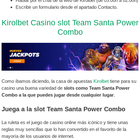
Hablar por el chat de la web de Kirolbet (de 09.00h a 02.00h)
Escribir un formulario desde el apartado Contacto.
Kirolbet Casino slot Team Santa Power
Combo
Como íbamos diciendo, la casa de apuestas
Kirolbet
tiene para su
casino una buena variedad de
slots como Team Santa Power
Combo
a la que puedes jugar desde cualquier lugar
.
Juega a la slot Team Santa Power Combo
La ruleta es el juego de casino online más icónico y tiene unas
reglas muy sencillas que lo han convertido en el favorito de la
mayoría de los usuarios de internet.