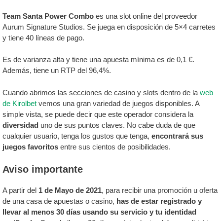
Team Santa Power Combo
es una slot online del proveedor
Aurum Signature Studios. Se juega en disposición de 5×4 carretes
y tiene 40 líneas de pago.
Es de varianza alta y tiene una apuesta mínima es de 0,1 €.
Además, tiene un RTP del 96,4%.
Cuando abrimos las secciones de casino y slots dentro de la
web
de Kirolbet
vemos una gran variedad de juegos disponibles. A
simple vista, se puede decir que este operador considera la
diversidad
uno de sus puntos claves. No cabe duda de que
cualquier usuario, tenga los gustos que tenga,
encontrará sus
juegos favoritos
entre sus cientos de posibilidades.
Aviso importante
A partir del
1 de Mayo de 2021
, para recibir una promoción u oferta
de una casa de apuestas o casino,
has de estar registrado y
llevar al menos 30 días usando su servicio y tu identidad