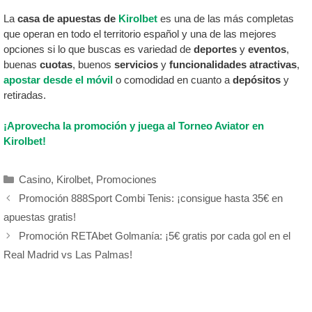
La
casa de apuestas de
Kirolbet
es una de las más completas
que operan en todo el territorio español y una de las mejores
opciones si lo que buscas es variedad de
deportes
y
eventos
,
buenas
cuotas
, buenos
servicios
y
funcionalidades atractivas
,
apostar desde el móvil
o comodidad en cuanto a
depósitos
y
retiradas.
¡Aprovecha la promoción y juega al Torneo Aviator en
Kirolbet!
Categorías
Casino
,
Kirolbet
,
Promociones
Promoción 888Sport Combi Tenis: ¡consigue hasta 35€ en
apuestas gratis!
Promoción RETAbet Golmanía: ¡5€ gratis por cada gol en el
Real Madrid vs Las Palmas!