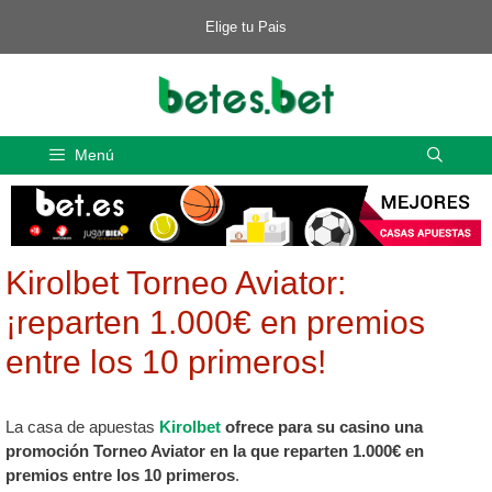
Saltar
Elige tu Pais
al
contenido
Menú
Kirolbet Torneo Aviator:
¡reparten 1.000€ en premios
entre los 10 primeros!
La casa de apuestas
Kirolbet
ofrece para su casino una
promoción Torneo Aviator en la que reparten 1.000€ en
premios entre los 10 primeros
.