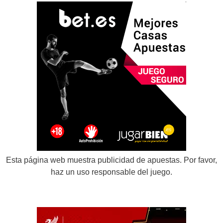
Esta página web muestra publicidad de apuestas. Por favor,
haz un uso responsable del juego.