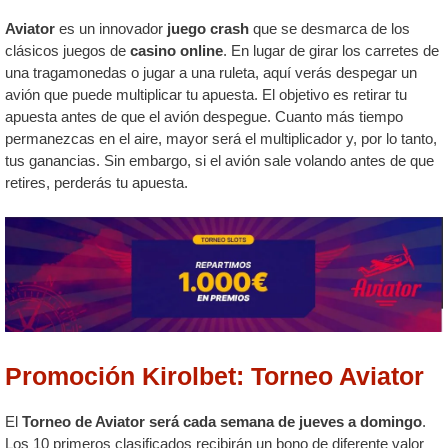
Aviator
es un innovador
juego crash
que se desmarca de los
clásicos juegos de
casino online
. En lugar de girar los carretes de
una tragamonedas o jugar a una ruleta, aquí verás despegar un
avión que puede multiplicar tu apuesta. El objetivo es retirar tu
apuesta antes de que el avión despegue. Cuanto más tiempo
permanezcas en el aire, mayor será el multiplicador y, por lo tanto,
tus ganancias. Sin embargo, si el avión sale volando antes de que
retires, perderás tu apuesta.
Promoción Kirolbet: Torneo Aviator
El
Torneo de Aviator será cada semana de jueves a domingo
.
Los 10 primeros clasificados recibirán un bono de diferente valor