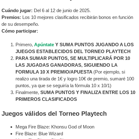
Cuándo jugar:
Del 6 al 12 de junio de 2025.
Premios:
Los 10 mejores clasificados recibirán bonos en función
de su desempeño.
Cómo participar:
Primero,
Apúntate
Y SUMA PUNTOS JUGANDO A LOS
JUEGOS ESTABLECIDOS DEL TORNEO PLAYTECH
PARA SUMAR PUNTOS, SE MULTIPLICARÁ POR 10
LAS JUGADAS GANADORAS, SIGUIENDO LA
FORMULA 10 X PREMIO/APUESTA
(Por ejemplo, si
realizo una tirada de 1€ y logro 10€ de premio, sumaré 100
puntos, ya que se seguiría la fórmula 10 x 10/1)
Finalmente,
SUMA PUNTOS Y FINALIZA ENTRE LOS 10
PRIMEROS CLASIFICADOS
Juegos válidos del Torneo Playtech
Mega Fire Blaze: Khonsu God of Moon
Fire Blaze: Blue Wizard