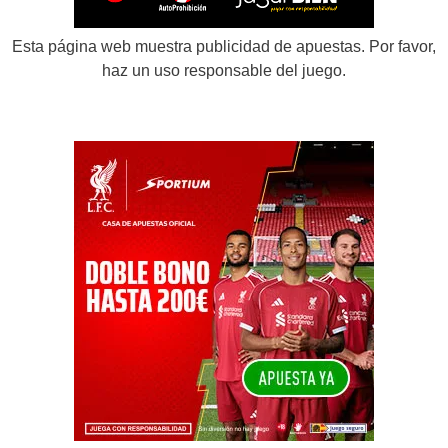
Esta página web muestra publicidad de apuestas. Por favor,
haz un uso responsable del juego.