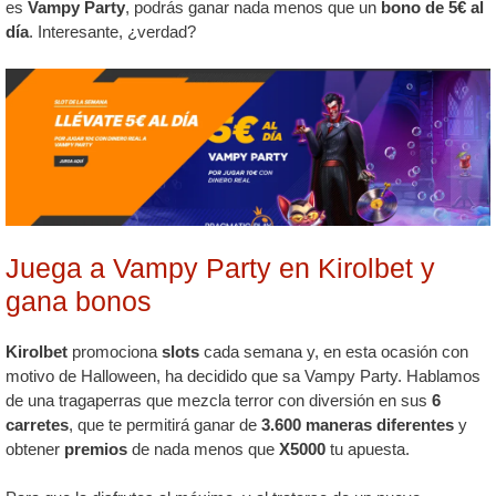
es
Vampy Party
, podrás ganar nada menos que un
bono de 5€ al
día
. Interesante, ¿verdad?
Juega a Vampy Party en Kirolbet y
gana bonos
Kirolbet
promociona
slots
cada semana y, en esta ocasión con
motivo de Halloween, ha decidido que sa Vampy Party. Hablamos
de una tragaperras que mezcla terror con diversión en sus
6
carretes
, que te permitirá ganar de
3.600 maneras diferentes
y
obtener
premios
de nada menos que
X5000
tu apuesta.