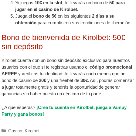
Si juegas
10€ en la slot
, te llevarás un bono de
5€ para
jugar en el casino de Kirolbet.
Juega el
bono de 5€
en los siguientes
2 días a su
obtención
para cumplir con sus condiciones de liberación.
Bono de bienvenida de Kirolbet: 50€
sin depósito
Kirolbet cuenta con un bono sin depósito exclusivo para nuestros
usuarios con el que si te registras usando el
código promocional
AFREE
y verificas tu identidad, te llevarás nada menos que un
bono de casino de
20€
y una freebet de
30€
. Así, podrás comenzar
a jugar totalmente gratis y tendrás la oportunidad de generar
ganancias sin haber puesto un céntimo de tu parte.
¿A qué esperas?
¡Crea tu cuenta en Kirolbet, juega a Vampy
Party y gana bonos!
Categorías
Casino
,
Kirolbet