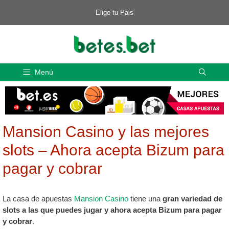
Elige tu Pais
Menú
Mansion Casino y las mejores
slots – Ahora acepta Bizum para
pagar y cobrar
La casa de apuestas
Mansion Casino
tiene una
gran variedad de
slots a las que puedes jugar y ahora acepta Bizum para pagar
y cobrar
.