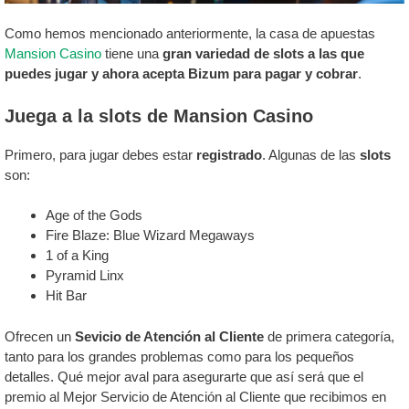
Como hemos mencionado anteriormente, l
a casa de apuestas
Mansion Casino
tiene una
gran variedad de slots a las que
puedes jugar y ahora acepta Bizum para pagar y cobrar
.
Juega a la slots de Mansion Casino
Primero, para jugar debes estar
registrado
. Algunas de las
slots
son:
Age of the Gods
Fire Blaze: Blue Wizard Megaways
1 of a King
Pyramid Linx
Hit Bar
Ofrecen un
Sevicio de Atención al Cliente
de primera categoría,
tanto para los grandes problemas como para los pequeños
detalles. Qué mejor aval para asegurarte que así será que el
premio al Mejor Servicio de Atención al Cliente que recibimos en