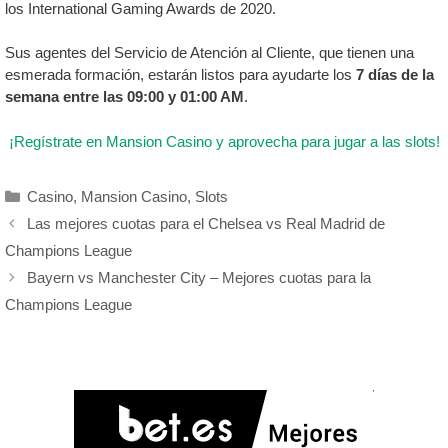
los International Gaming Awards de 2020.
Sus agentes del Servicio de Atención al Cliente, que tienen una
esmerada formación, estarán listos para ayudarte los
7 días de la
semana entre las 09:00 y 01:00 AM
.
¡Regístrate en Mansion Casino y aprovecha para jugar a las slots!
Casino
,
Mansion Casino
,
Slots
Las mejores cuotas para el Chelsea vs Real Madrid de
Champions League
Bayern vs Manchester City – Mejores cuotas para la
Champions League