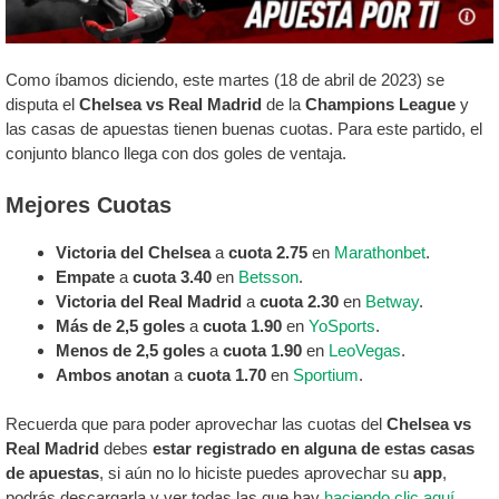
Como íbamos diciendo, este martes (18 de abril de 2023) se
disputa el
Chelsea vs Real Madrid
de la
Champions League
y
las casas de apuestas tienen buenas cuotas. Para este partido, el
conjunto blanco llega con dos goles de ventaja.
Mejores Cuotas
Victoria del Chelsea
a
cuota 2.75
en
Marathonbet
.
Empate
a
cuota 3.40
en
Betsson
.
Victoria del Real Madrid
a
cuota 2.30
en
Betway
.
Más de 2,5 goles
a
cuota 1.90
en
YoSports
.
Menos de 2,5 goles
a
cuota 1.90
en
LeoVegas
.
Ambos anotan
a
cuota 1.70
en
Sportium
.
Recuerda que para poder aprovechar las cuotas del
Chelsea vs
Real Madrid
debes
estar registrado en alguna de estas casas
de apuestas
, si aún no lo hiciste puedes aprovechar su
app
,
podrás descargarla y ver todas las que hay
haciendo clic aquí
.