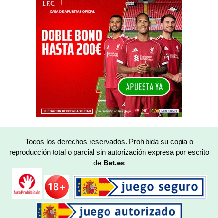
Todos los derechos reservados. Prohibida su copia o
reproducción total o parcial sin autorización expresa por escrito
de
Bet.es