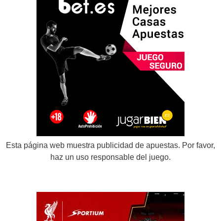
Esta página web muestra publicidad de apuestas. Por favor,
haz un uso responsable del juego.