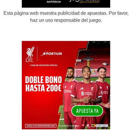
Esta página web muestra publicidad de apuestas. Por favor,
haz un uso responsable del juego.