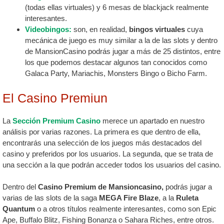
(todas ellas virtuales) y 6 mesas de blackjack realmente
interesantes.
Videobingos:
son, en realidad,
bingos virtuales
cuya
mecánica de juego es muy similar a la de las slots y dentro
de MansionCasino podrás jugar a más de 25 distintos, entre
los que podemos destacar algunos tan conocidos como
Galaca Party, Mariachis, Monsters Bingo o Bicho Farm.
El Casino Premiun
La
Sección Premium Casino
merece un apartado en nuestro
análisis por varias razones. La primera es que dentro de ella,
encontrarás una selección de los juegos más destacados del
casino y preferidos por los usuarios. La segunda, que se trata de
una sección a la que podrán acceder todos los usuarios del casino.
Dentro del
Casino Premium de Mansioncasino,
podrás jugar a
varias de las slots de la saga
MEGA Fire Blaze
, a la
Ruleta
Quantum
o a otros títulos realmente interesantes, como son Epic
Ape, Buffalo Blitz, Fishing Bonanza o Sahara Riches, entre otros.