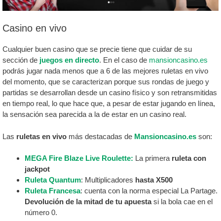
Casino en vivo
Cualquier buen casino que se precie tiene que cuidar de su
sección de
juegos en directo
. En el caso de
mansioncasino.es
podrás jugar nada menos que a 6 de las mejores ruletas en vivo
del momento, que se caracterizan porque sus rondas de juego y
partidas se desarrollan desde un casino físico y son retransmitidas
en tiempo real, lo que hace que, a pesar de estar jugando en línea,
la sensación sea parecida a la de estar en un casino real.
Las
ruletas en vivo
más destacadas de
Mansioncasino.es
son:
MEGA Fire Blaze Live Roulette:
La primera
ruleta con
jackpot
Ruleta Quantum
: Multiplicadores
hasta X500
Ruleta Francesa
: cuenta con la norma especial La Partage.
Devolución de la mitad de tu apuesta
si la bola cae en el
número 0.