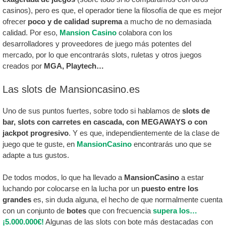
casinos), pero es que, el operador tiene la filosofía de que es mejor
ofrecer
poco y de calidad suprema
a mucho de no demasiada
calidad. Por eso,
Mansion Casino
colabora con los
desarrolladores y proveedores de juego más potentes del
mercado, por lo que encontrarás slots, ruletas y otros juegos
creados por
MGA, Playtech…
Las slots de Mansioncasino.es
Uno de sus puntos fuertes, sobre todo si hablamos de
slots de
bar, slots con carretes en cascada, con MEGAWAYS o con
jackpot progresivo
. Y es que, independientemente de la clase de
juego que te guste, en
MansionCasino
encontrarás uno que se
adapte a tus gustos.
De todos modos, lo que ha llevado a
MansionCasino
a estar
luchando por colocarse en la lucha por un
puesto entre los
grandes
es, sin duda alguna, el hecho de que normalmente cuenta
con un conjunto de
botes
que con frecuencia
supera los…
¡5.000.000€!
Algunas de las slots con bote más destacadas con