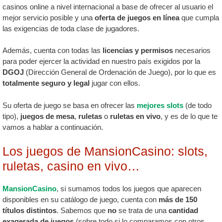
casinos online a nivel internacional a base de ofrecer al usuario el
mejor servicio posible y una
oferta de juegos en línea
que cumpla
las exigencias de toda clase de jugadores.
Además, cuenta con todas las
licencias y permisos
necesarios
para poder ejercer la actividad en nuestro país exigidos por la
DGOJ
(Dirección General de Ordenación de Juego), por lo que es
totalmente seguro y legal
jugar con ellos.
Su oferta de juego se basa en ofrecer las
mejores slots
(de todo
tipo),
juegos de mesa
,
ruletas
o
ruletas en vivo
, y es de lo que te
vamos a hablar a continuación.
Los juegos de MansionCasino: slots,
ruletas, casino en vivo…
MansionCasino
, si sumamos todos los juegos que aparecen
disponibles en su catálogo de juego, cuenta con
más de 150
títulos distintos
. Sabemos que
no
se trata de una
cantidad
exagerada de juegos
(sobre todo si lo comparamos con otros