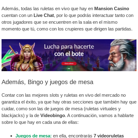
Además, todas las ruletas en vivo que hay en
Mansion Casino
cuentan con un
Live Chat
, por lo que podrás interactuar tanto con
otros jugadores que se encuentren en la sala en el mismo
momento que tú, como con los crupieres que dirigen las partidas.
Además, Bingo y juegos de mesa
Contar con las mejores slots y ruletas en vivo del mercado no
garantiza el éxito, ya que hay otras secciones que también hay que
cuidar, como son las de juegos de mesa (ruletas virtuales y
blackjacks) y la de
Videobingo
. A continuación, vamos a hablarte
sobre lo que hay en cada una de ellas:
Juegos de mesa:
en ella, encontrarás
7 videoruletas