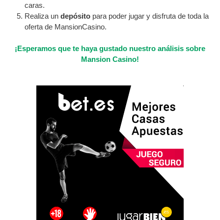
caras.
Realiza un
depósito
para poder jugar y disfruta de toda la
oferta de MansionCasino.
¡Esperamos que te haya gustado nuestro análisis sobre
Mansion Casino!