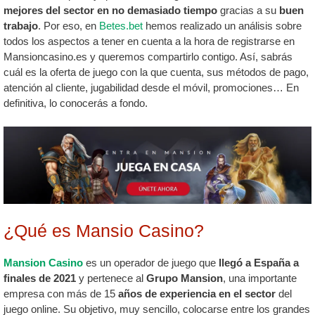
mejores del sector en no demasiado tiempo
gracias a su
buen
trabajo
. Por eso, en
Betes.bet
hemos realizado un análisis sobre
todos los aspectos a tener en cuenta a la hora de registrarse en
Mansioncasino.es y queremos compartirlo contigo. Así, sabrás
cuál es la oferta de juego con la que cuenta, sus métodos de pago,
atención al cliente, jugabilidad desde el móvil, promociones… En
definitiva, lo conocerás a fondo.
¿Qué es Mansio Casino?
Mansion Casino
es un operador de juego que
llegó a España a
finales de 2021
y pertenece al
Grupo Mansion
, una importante
empresa con más de 15
años de experiencia en el sector
del
juego online. Su objetivo, muy sencillo, colocarse entre los grandes