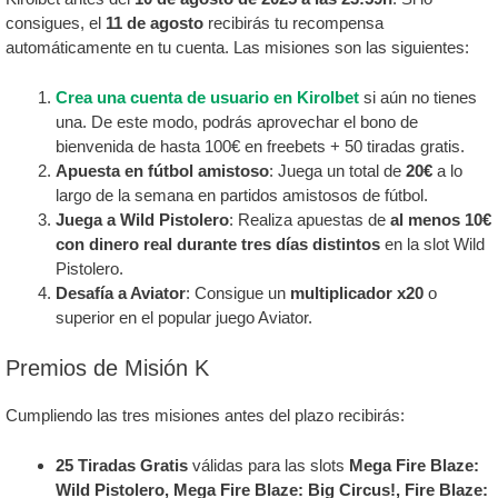
consigues, el
11 de agosto
recibirás tu recompensa
automáticamente en tu cuenta. Las misiones son las siguientes:
Crea una cuenta de usuario en Kirolbet
si aún no tienes
una. De este modo, podrás aprovechar el bono de
bienvenida de hasta 100€ en freebets + 50 tiradas gratis.
Apuesta en fútbol amistoso
: Juega un total de
20€
a lo
largo de la semana en partidos amistosos de fútbol.
Juega a Wild Pistolero
: Realiza apuestas de
al menos 10€
con dinero real durante tres días distintos
en la slot Wild
Pistolero.
Desafía a Aviator
: Consigue un
multiplicador x20
o
superior en el popular juego Aviator.
Premios de Misión K
Cumpliendo las tres misiones antes del plazo recibirás:
25 Tiradas Gratis
válidas para las slots
Mega Fire Blaze:
Wild Pistolero, Mega Fire Blaze: Big Circus!, Fire Blaze: