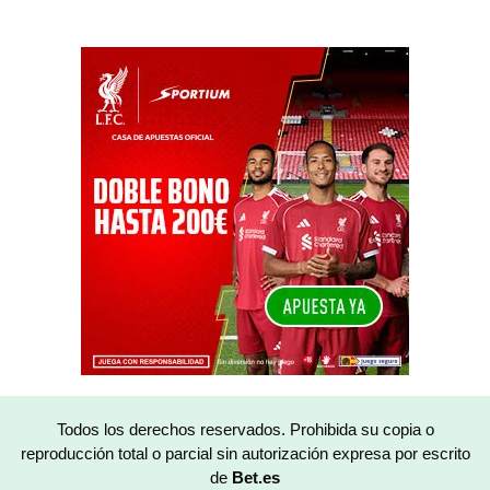
Todos los derechos reservados. Prohibida su copia o
reproducción total o parcial sin autorización expresa por escrito
de
Bet.es