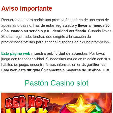
Aviso importante
Recuerdo que para recibir una promoción u oferta de una casa de
apuestas o casino,
has de estar registrado y llevar al menos 30
días usando su servicio y tu identidad verificada
. Cuando lleves
30 días registrado, tendrás que dirigirte a la sección de
promociones/ofertas para saber si dispones de alguna promoción.
Esta página web
muestra publicidad de apuestas
. Por favor,
juega con responsabilidad. Si necesitas ayuda en relación con sus
hábitos de juego, encontrará más información en
JugarBien.es
.
Esta web esta dirigida únicamente a mayores de 18 años. +18.
Pastón Casino slot