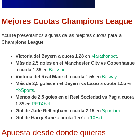
Mejores Cuotas Champions League
Aquí te presentamos algunas de las mejores cuotas para la
Champions League
:
Victoria del Bayern
a
cuota 1.28
en
Marathonbet
.
Más de 2,5 goles en el Manchester City vs Copenhague
a
cuota 1.35
en
Betsson
.
Victoria del Real Madrid
a
cuota 1.55
en
Betway
.
Más de 2,5 goles en el Bayern vs Lazio
a
cuota 1.55
en
YoSports
.
Menos de 2,5 goles en el Real Sociedad vs Psg
a
cuota
1.85
en
RETAbet
.
Gol de Jude Bellingham
a
cuota 2.15
en
Sportium
.
Gol de Harry Kane
a
cuota 1.57
en
1XBet
.
Apuesta desde donde quieras