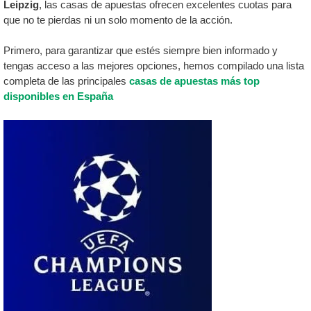
Leipzig
, las casas de apuestas ofrecen excelentes cuotas para
que no te pierdas ni un solo momento de la acción.
Primero, para garantizar que estés siempre bien informado y
tengas acceso a las mejores opciones, hemos compilado una lista
completa de las principales
casas de apuestas más top
disponibles en España