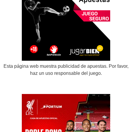
Esta página web muestra publicidad de apuestas. Por favor,
haz un uso responsable del juego.