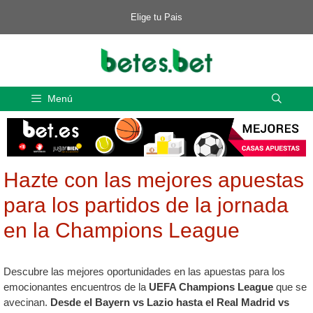
Saltar
Elige tu Pais
al
contenido
Menú
Hazte con las mejores apuestas
para los partidos de la jornada
en la Champions League
Descubre las mejores oportunidades en las apuestas para los
emocionantes encuentros de la
UEFA Champions League
que se
avecinan.
Desde el Bayern vs Lazio hasta el Real Madrid vs