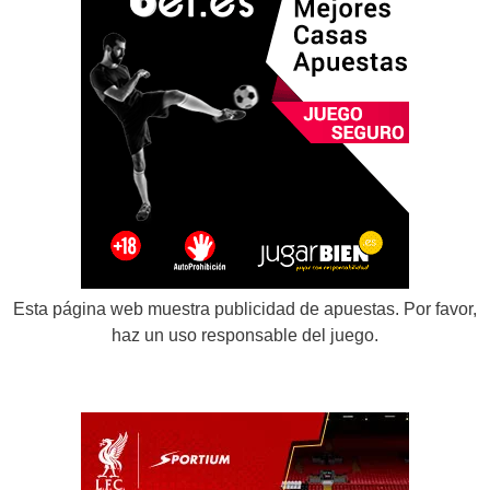
Esta página web muestra publicidad de apuestas. Por favor,
haz un uso responsable del juego.