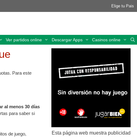
Elige tu Pais
Ver partidos online
Descargar Apps
Casinos online
gue
uotas. Para este
var al menos 30 días
rtas para saber si
Esta página web muestra publicidad
itos de juego,