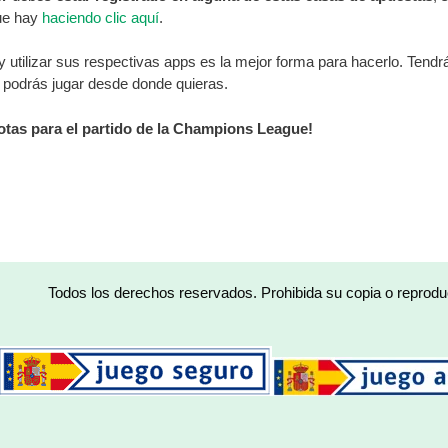
que hay
haciendo clic aquí
.
utilizar sus respectivas apps es la mejor forma para hacerlo. Tendr
 podrás jugar desde donde quieras.
tas para el partido de la Champions League!
Todos los derechos reservados. Prohibida su copia o reproducc