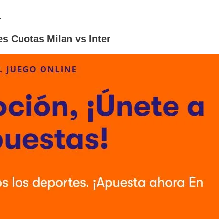
.
es Cuotas Milan vs Inter