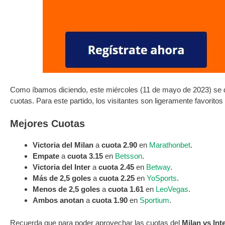
Como íbamos diciendo, este miércoles (11 de mayo de 2023) se d
cuotas. Para este partido, los visitantes son ligeramente favoritos 
Mejores Cuotas
Victoria del Milan
a
cuota 2.90
en
Marathonbet
.
Empate
a
cuota 3.15
en
Betsson
.
Victoria del Inter
a
cuota 2.45
en
Betway
.
Más de 2,5 goles
a
cuota 2.25
en
YoSports
.
Menos de 2,5 goles
a
cuota 1.61
en
LeoVegas
.
Ambos anotan
a
cuota 1.90
en
Sportium
.
Recuerda que para poder aprovechar las cuotas del
Milan vs Int