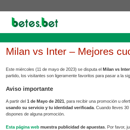
Milan vs Inter – Mejores c
Este miércoles (11 de mayo de 2023) se disputa el
Milan vs Inte
partido, los visitantes son ligeramente favoritos para pasar a la si
Aviso importante
A partir del
1 de Mayo de 2021
, para recibir una promoción u ofe
usando su servicio y tu identidad verificada
. Cuando lleves 30 
dispones de alguna promoción.
Esta página web
muestra publicidad de apuestas
. Por favor, 