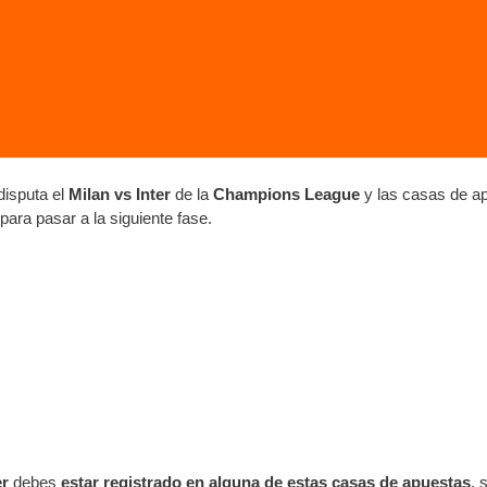
isputa el
Milan vs Inter
de la
Champions League
y las casas de a
para pasar a la siguiente fase.
er
debes
estar registrado en alguna de estas casas de apuestas
, 