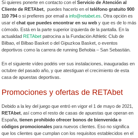
Si quieres ponerte en contacto con el
Servicio de Atención al
Cliente de RETAbet,
puedes hacerlo en el
teléfono gratuito 900
110 794
o si prefieres por email a
info@retabet.es
. Otra opción es
usar el
chat que puedes encontrar en su web
y que es de lo más
cómodo. Está en la parte superior izquierda de la pantalla. En la
actualidad
RETAbet
patrocina a la Fundación Athletic Club de
Bilbao, el Bilbao Basket o del Gipuzkoa Basket, o eventos
deportivos como la carrera de running Behobia – San Sebastián.
En el siguiente vídeo podéis ver sus instalaciones, inauguradas en
octubre del pasado año, y que atestiguan el crecimiento de esta
casa de apuestas deportivas.
Promociones y ofertas de RETAbet
Debido a la ley del juego que entró en vigor el 1 de mayo de 2021,
RETAbet
, así como el resto de casas de apuestas que operan en
España,
tienen prohibido ofrecer bonos de bienvenida o
códigos promocionales
para nuevos clientes. Eso no significa
que los clientes que cumplan con los requisitos establecidos en el