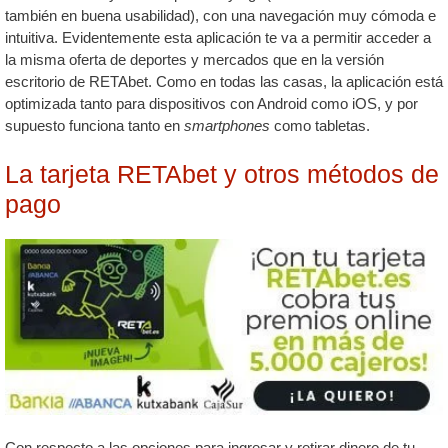
también en buena usabilidad), con una navegación muy cómoda e
intuitiva. Evidentemente esta aplicación te va a permitir acceder a
la misma oferta de deportes y mercados que en la versión
escritorio de RETAbet. Como en todas las casas, la aplicación está
optimizada tanto para dispositivos con Android como iOS, y por
supuesto funciona tanto en
smartphones
como tabletas.
La tarjeta RETAbet y otros métodos de
pago
Con respecto a las opciones para ingresar y retirar dinero de tu