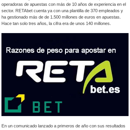
operadoras de apuestas con más de 10 años de experiencia en el
sector. RETAbet cuenta ya con una plantilla de 370 empleados y
ha gestionado más de de 1.500 millones de euros en apuestas.
Hace tan solo tres años, la cifra era de unos 140 millones.
En un comunicado lanzado a primeros de año con sus resultados