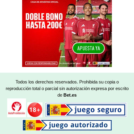
Todos los derechos reservados. Prohibida su copia o
reproducción total o parcial sin autorización expresa por escrito
de
Bet.es