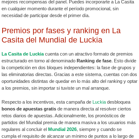
mejores recompensas del panel. Puedes incorporarte a La Casita
en cualquier momento durante el período promocional, sin
necesidad de participar desde el primer día.
Premios por fases y ranking en La
Casita del Mundial de Luckia
La Casita de Luckia
cuenta con un atractivo formato de premios
estructurado en torno al denominado
Ranking de fase
. Esto divide
la competición en dos bloques independientes: la fase de grupos y
las eliminatorias directas. Gracias a este sistema, cuentas con dos
oportunidades distintas de quedar en lo más alto del ranking y optar
a los premios, sin importar si tuviste un mal arranque.
Respecto a los incentivos, esta campaña de
Luckia
desbloquea
bonos de apuestas gratis
de manera directa al resolver ciertos
retos diarios de apuestas. Adicionalmente, los pronósticos de
partidos del Mundial premia de manera masiva a los usuarios más
regulares al concluir el
Mundial 2026
, siempre y cuando se
cumpla el requisito de alcanzar un mínimo de puntos a lo largo de