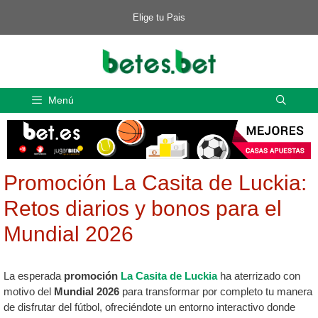
Saltar
Elige tu Pais
al
contenido
Menú
Promoción La Casita de Luckia:
Retos diarios y bonos para el
Mundial 2026
La esperada
promoción
La Casita de Luckia
ha aterrizado con
motivo del
Mundial 2026
para transformar por completo tu manera
de disfrutar del fútbol, ofreciéndote un entorno interactivo donde