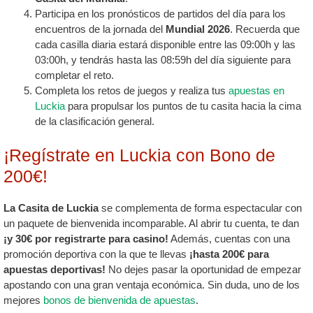
Participa en los pronósticos de partidos del día para los
encuentros de la jornada del
Mundial 2026
. Recuerda que
cada casilla diaria estará disponible entre las 09:00h y las
03:00h, y tendrás hasta las 08:59h del día siguiente para
completar el reto.
Completa los retos de juegos y realiza tus
apuestas en
Luckia
para propulsar los puntos de tu casita hacia la cima
de la clasificación general.
¡Regístrate en Luckia con Bono de
200€!
La Casita de Luckia
se complementa de forma espectacular con
un paquete de bienvenida incomparable. Al abrir tu cuenta, te dan
¡y 30€ por registrarte para casino!
Además, cuentas con una
promoción deportiva con la que te llevas
¡hasta 200€ para
apuestas deportivas!
No dejes pasar la oportunidad de empezar
apostando con una gran ventaja económica. Sin duda, uno de los
mejores
bonos de bienvenida de apuestas
.