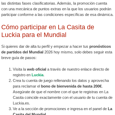
las distintas fases clasificatorias. Además, la promoción cuenta
con una mecánica de puntos extras en la que los usuarios podrán
participar conforme a las condiciones específicas de esa dinámica.
Cómo participar en La Casita de
Luckia para el Mundial
Si quieres dar de alta tu perfil y empezar a hacer tus
pronósticos
de partidos del Mundial
2026 hoy mismo, solo debes seguir esta
breve guía de pasos:
Visita la
web oficial
a través de nuestro enlace directo de
registro en
Luckia
.
Crea tu cuenta de juego rellenando los datos y aprovecha
para reclamar el
bono de bienvenida de hasta 200€
.
Asegúrate de que el nombre con el que te registras en La
Casita coincide exactamente con el usuario de tu cuenta de
Luckia.es.
Ve a la sección de promociones e ingresa en el panel de
La
Casita del Mundial
.