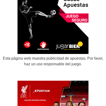
Esta página web muestra publicidad de apuestas. Por favor,
haz un uso responsable del juego.