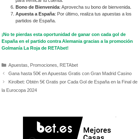
para verificar tu cuenta.
Bono de Bienvenida
: Aprovecha su bono de bienvenida.
Apuesta a España
: Por último, realiza tus apuestas a los
partidos de España.
¡No te pierdas esta oportunidad de ganar con cada gol de
España en el partido contra Alemania gracias a la promoción
Golmanía La Roja de RETAbet!
Categorías
Apuestas
,
Promociones
,
RETAbet
Gana hasta 50€ en Apuestas Gratis con Gran Madrid Casino
Kirolbet: Obtén 5€ Gratis por Cada Gol de España en la Final de
la Eurocopa 2024