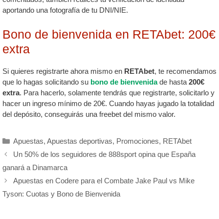
aportando una fotografía de tu DNI/NIE.
Bono de bienvenida en RETAbet: 200€
extra
Si quieres registrarte ahora mismo en
RETAbet
, te recomendamos
que lo hagas solicitando su
bono de bienvenida
de hasta
200€
extra
. Para hacerlo, solamente tendrás que registrarte, solicitarlo y
hacer un ingreso mínimo de 20€. Cuando hayas jugado la totalidad
del depósito, conseguirás una freebet del mismo valor.
Categorías
Apuestas
,
Apuestas deportivas
,
Promociones
,
RETAbet
Un 50% de los seguidores de 888sport opina que España
ganará a Dinamarca
Apuestas en Codere para el Combate Jake Paul vs Mike
Tyson: Cuotas y Bono de Bienvenida