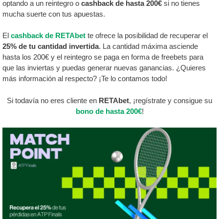
optando a un reintegro o
cashback de hasta 200€
si no tienes
mucha suerte con tus apuestas.
El
cashback de
RETAbet
te ofrece la posibilidad de recuperar el
25% de tu cantidad invertida
. La cantidad máxima asciende
hasta los 200€ y el reintegro se paga en forma de freebets para
que las inviertas y puedas generar nuevas ganancias. ¿Quieres
más información al respecto? ¡Te lo contamos todo!
Si todavía no eres cliente en
RETAbet
, ¡regístrate y consigue su
bono de hasta 200€
!