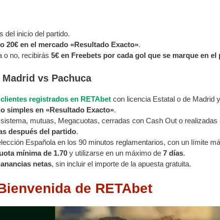
 del inicio del partido.
o 20€ en el mercado «Resultado Exacto»
.
a o no, recibirás
5€ en Freebets por cada gol que se marque en el 
 Madrid vs Pachuca
a
clientes registrados en RETAbet
con licencia Estatal o de Madrid y
do simples en «Resultado Exacto»
.
e sistema, mutuas, Megacuotas, cerradas con Cash Out o realizadas
as después del partido
.
lección Española en los 90 minutos reglamentarios, con un límite 
uota mínima de 1.70
y utilizarse en un máximo de
7 días
.
ganancias netas
, sin incluir el importe de la apuesta gratuita.
 Bienvenida de RETAbet