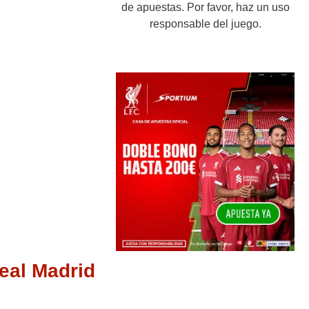
de apuestas. Por favor, haz un uso
responsable del juego.
eal Madrid