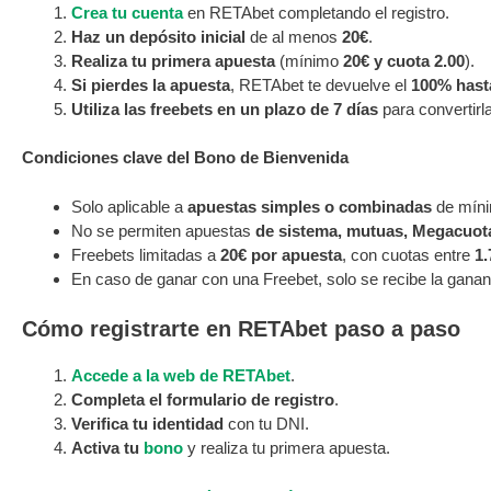
Crea tu cuenta
en RETAbet completando el registro.
Haz un depósito inicial
de al menos
20€
.
Realiza tu primera apuesta
(mínimo
20€ y cuota 2.00
).
Si pierdes la apuesta
, RETAbet te devuelve el
100% hast
Utiliza las freebets en un plazo de 7 días
para convertirla
Condiciones clave del Bono de Bienvenida
Solo aplicable a
apuestas simples o combinadas
de mín
No se permiten apuestas
de sistema, mutuas, Megacuot
Freebets limitadas a
20€ por apuesta
, con cuotas entre
1.
En caso de ganar con una Freebet, solo se recibe la ganan
Cómo registrarte en RETAbet paso a paso
Accede a la web de RETAbet
.
Completa el formulario de registro
.
Verifica tu identidad
con tu DNI.
Activa tu
bono
y realiza tu primera apuesta.