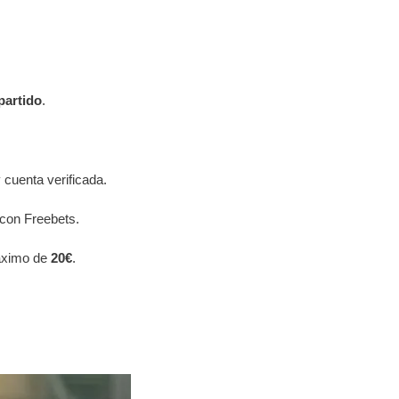
partido
.
 cuenta verificada.
 con Freebets.
máximo de
20€
.