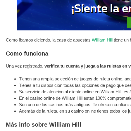
Como íbamos diciendo, la casa de apuestas
William Hill
tiene un
Como funciona
Una vez registrado,
verifica tu cuenta y juega a las ruletas en 
Tienen una amplia selección de juegos de ruleta online, ad
Tienes a tu disposición todas las opciones de pago que dese
Su servicio de atención al cliente online en William Hill, e
En el casino online de William Hill están 100% compromet
Son uno de los casinos más antiguos. Te ofrecen confianz
Además de la ruleta, en su casino online tienes todos los j
Más info sobre William Hill