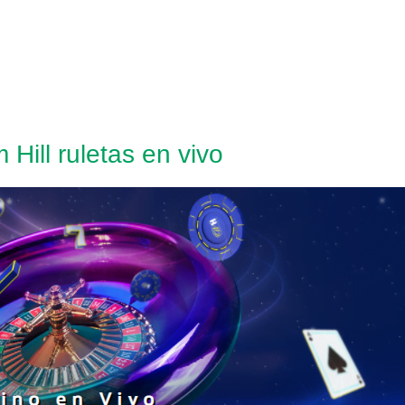
m Hill ruletas en vivo