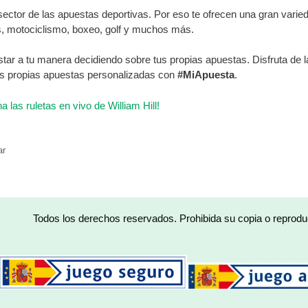
ector de las apuestas deportivas. Por eso te ofrecen una gran varie
is, motociclismo, boxeo, golf y muchos más.
star a tu manera decidiendo sobre tus propias apuestas. Disfruta de l
tus propias apuestas personalizadas con
#MiApuesta
.
 las ruletas en vivo de William Hill!
ar
Todos los derechos reservados. Prohibida su copia o reproducc