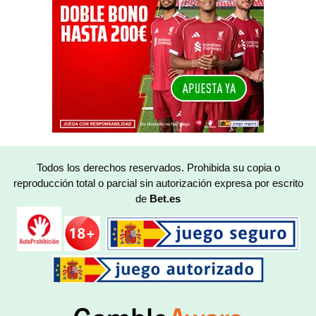
Todos los derechos reservados. Prohibida su copia o
reproducción total o parcial sin autorización expresa por escrito
de
Bet.es