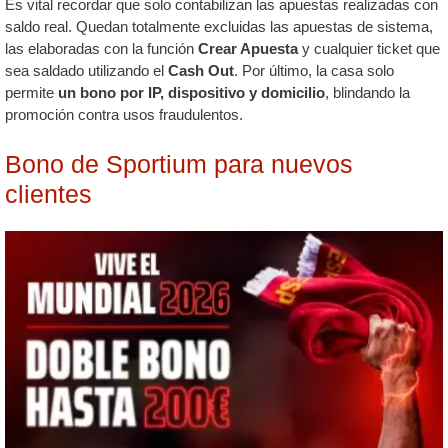
Es vital recordar que solo contabilizan las apuestas realizadas con
saldo real. Quedan totalmente excluidas las apuestas de sistema,
las elaboradas con la función
Crear Apuesta
y cualquier ticket que
sea saldado utilizando el
Cash Out
. Por último, la casa solo
permite
un bono por IP, dispositivo y domicilio
, blindando la
promoción contra usos fraudulentos.
Bono de Sportium para nuevos
clientes