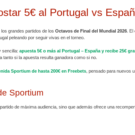
ostar 5€ al Portugal vs Espa
e los grandes partidos de los
Octavos de Final del Mundial 2026
. El
ugal peleando por seguir vivas en el torneo.
 sencilla:
apuesta 5€ o más al Portugal – España y recibe 25€ gra
 tanto si la apuesta resulta ganadora como si no.
nida Sportium de hasta 200€ en Freebets
, pensado para nuevos u
de Sportium
n partido de máxima audiencia, sino que además ofrece una recompen