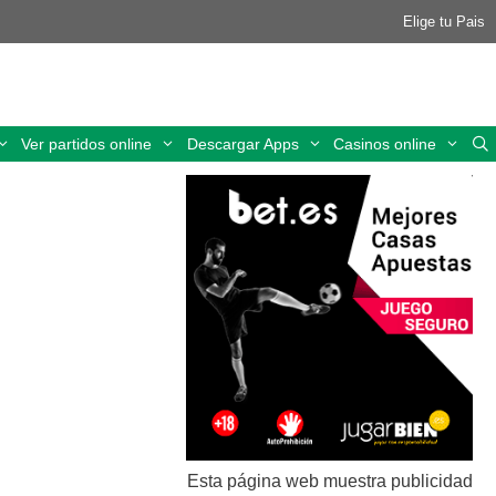
Elige tu Pais
Ver partidos online
Descargar Apps
Casinos online
Esta página web muestra publicidad