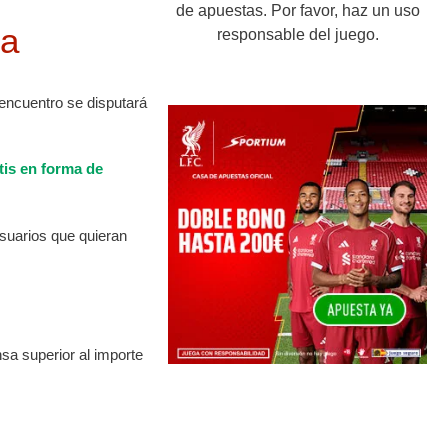
de apuestas. Por favor, haz un uso
ña
responsable del juego.
 encuentro se disputará
tis en forma de
suarios que quieran
sa superior al importe