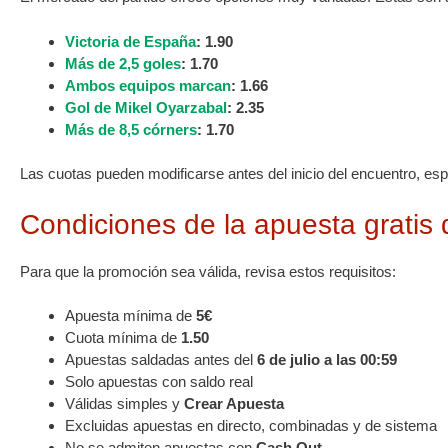
Victoria de España
: 1.90
Más de 2,5 goles
: 1.70
Ambos equipos marcan
: 1.66
Gol de Mikel Oyarzabal
: 2.35
Más de 8,5 córners
: 1.70
Las cuotas pueden modificarse antes del inicio del encuentro, es
Condiciones de la apuesta gratis
Para que la promoción sea válida, revisa estos requisitos:
Apuesta mínima de
5€
Cuota mínima de
1.50
Apuestas saldadas antes del
6 de julio a las 00:59
Solo apuestas con saldo real
Válidas simples y
Crear Apuesta
Excluidas apuestas en directo, combinadas y de sistema
No se admiten apuestas con
Cash Out