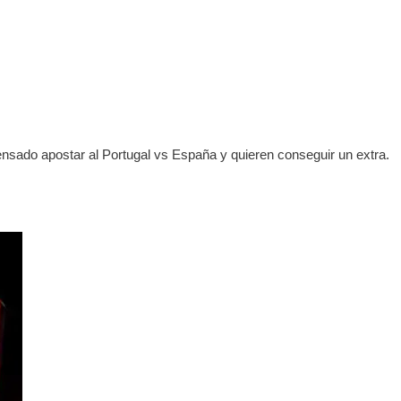
ensado apostar al Portugal vs España y quieren conseguir un extra.