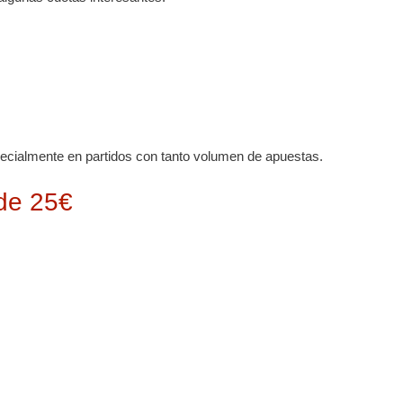
pecialmente en partidos con tanto volumen de apuestas.
 de 25€