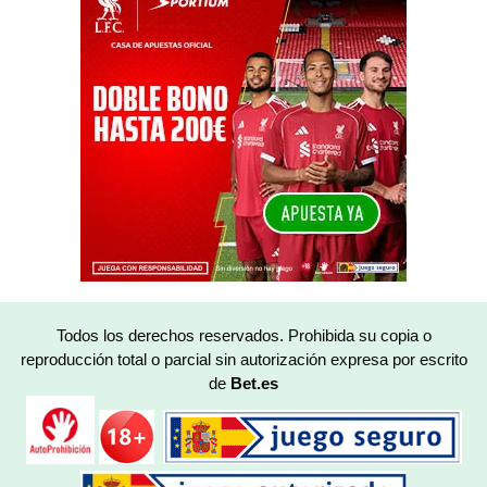
Todos los derechos reservados. Prohibida su copia o
reproducción total o parcial sin autorización expresa por escrito
de
Bet.es