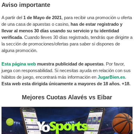
Aviso importante
A partir del
1 de Mayo de 2021
, para recibir una promoción u oferta
de una casa de apuestas o casino,
has de estar registrado y
llevar al menos 30 días usando su servicio y tu identidad
verificada
. Cuando lleves 30 días registrado, tendrás que dirigirte a
la sección de promociones/ofertas para saber si dispones de
alguna promoción.
Esta página web
muestra publicidad de apuestas
. Por favor,
juega con responsabilidad. Si necesitas ayuda en relación con sus
hábitos de juego, encontrará más información en
JugarBien.es
.
Esta web esta dirigida únicamente a mayores de 18 años. +18.
Mejores Cuotas Alavés vs Eibar