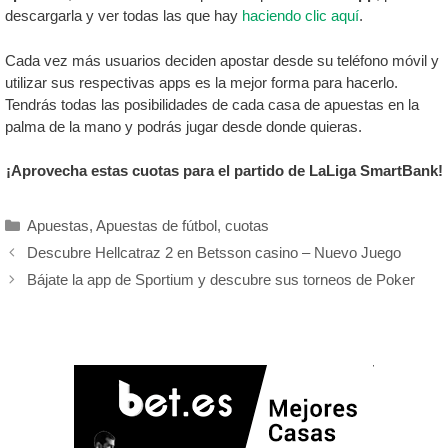
descargarla y ver todas las que hay
haciendo clic aquí
.
Cada vez más usuarios deciden apostar desde su teléfono móvil y
utilizar sus respectivas apps es la mejor forma para hacerlo.
Tendrás todas las posibilidades de cada casa de apuestas en la
palma de la mano y podrás jugar desde donde quieras.
¡Aprovecha estas cuotas para el partido de LaLiga SmartBank!
Categorías
Apuestas
,
Apuestas de fútbol
,
cuotas
Descubre Hellcatraz 2 en Betsson casino – Nuevo Juego
Bájate la app de Sportium y descubre sus torneos de Poker