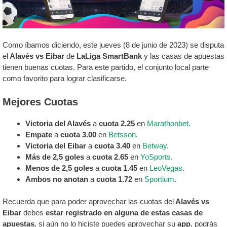
Como íbamos diciendo, este jueves (8 de junio de 2023) se disputa
el
Alavés vs Eibar
de
LaLiga SmartBank
y las casas de apuestas
tienen buenas cuotas. Para este partido, el conjunto local parte
como favorito para lograr clasificarse.
Mejores Cuotas
Victoria del Alavés
a
cuota 2.25
en
Marathonbet
.
Empate
a
cuota 3.00
en
Betsson
.
Victoria del Eibar
a
cuota 3.40
en
Betway
.
Más de 2,5 goles
a
cuota 2.65
en
YoSports
.
Menos de 2,5 goles
a
cuota 1.45
en
LeoVegas
.
Ambos no anotan
a
cuota 1.72
en
Sportium
.
Recuerda que para poder aprovechar las cuotas del
Alavés vs
Eibar
debes
estar registrado en alguna de estas casas de
apuestas
, si aún no lo hiciste puedes aprovechar su
app
, podrás