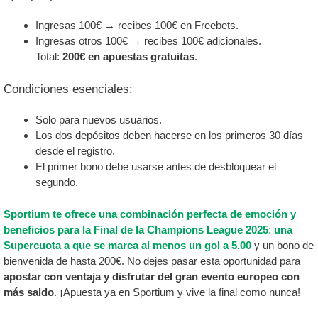
Ingresas 100€ → recibes 100€ en Freebets.
Ingresas otros 100€ → recibes 100€ adicionales.
Total:
200€ en apuestas gratuitas
.
Condiciones esenciales:
Solo para nuevos usuarios.
Los dos depósitos deben hacerse en los primeros 30 días
desde el registro.
El primer bono debe usarse antes de desbloquear el
segundo.
Sportium te ofrece una combinación perfecta de emoción y
beneficios para la Final de la Champions League 2025
:
una
Supercuota a que se marca al menos un gol a 5.00
y un bono de
bienvenida de hasta 200€. No dejes pasar esta oportunidad para
apostar con ventaja y disfrutar del gran evento europeo con
más saldo
. ¡Apuesta ya en Sportium y vive la final como nunca!