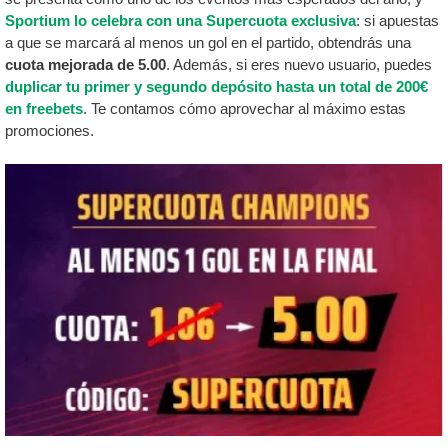
Sportium lo celebra con una Supercuota exclusiva
: si apuestas
a que se marcará al menos un gol en el partido, obtendrás una
cuota mejorada de 5.00
. Además, si eres nuevo usuario, puedes
duplicar tu primer y segundo depósito hasta un total de 200€
en freebets
. Te contamos cómo aprovechar al máximo estas
promociones.