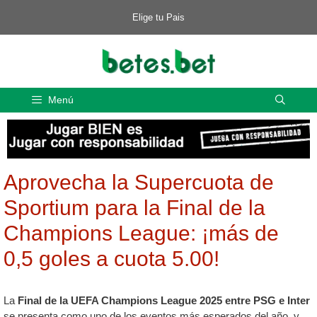
Saltar
Elige tu Pais
al
contenido
Menú
Aprovecha la Supercuota de
Sportium para la Final de la
Champions League: ¡más de
0,5 goles a cuota 5.00!
La
Final de la UEFA Champions League 2025 entre PSG e Inter
se presenta como uno de los eventos más esperados del año, y