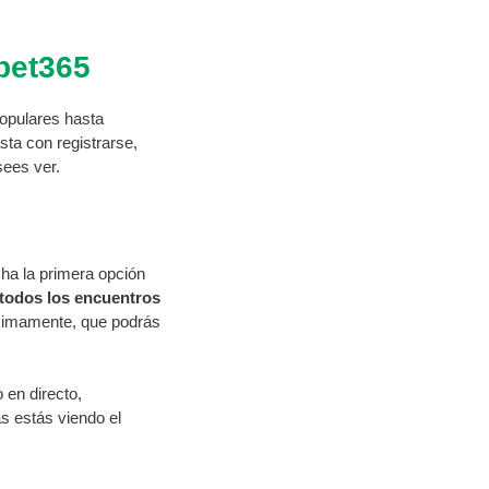
bet365
opulares hasta
sta con registrarse,
sees ver.
ha la primera opción
todos los encuentros
róximamente, que podrás
 en directo,
s estás viendo el