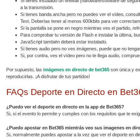
Si tienes instalado un firewall (hardware/software de segu
a la transmisión.
Si tienes banda ancha pero no puedes ver el vídeo, consul
Test. Deberías tener al menos 600kbits para ver correctam
Si la pantalla se pone en negro mientras ves el partido, re
Para comprobar tu versión de Flash e instalar la última, b
JavaScript también deberá estar instalado.
Si tienes audio pero no ves imágenes, puede que no tengas 
Si, por contra, ves el vídeo pero no te llega audio, compru
Por supuesto, las
imágenes en directo de bet365
son única y ex
reproducirlas. ¡A disfrutar de tus partidos!
FAQs Deporte en Directo en Bet3
¿Puedo ver el deporte en directo en la app de Bet365?
Si, si el evento lo permite y cumples con los requisitos que te exi
¿Puedo apostar en Bet365 mientrás veo sus imagenes en dir
Si, normalmente puedes apostar a la vez que ver el deporte en di