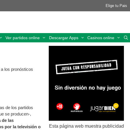
Elige tu Pais
Ver partidos online
Descargar Apps
Casinos online
a los pronósticos
s de los partidos
ue se producen-,
 de las
Esta página web muestra publicidad
 por la televisión o