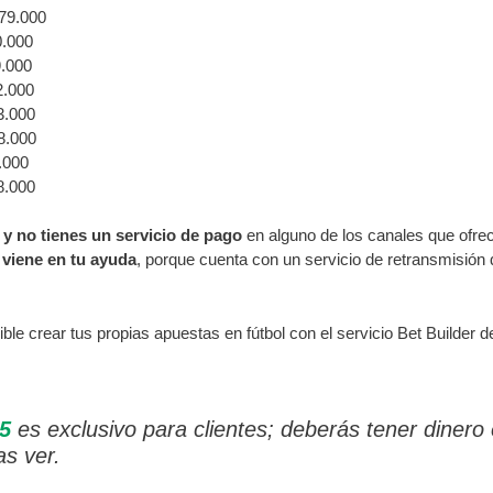
000
.000
.000
.000
.000
.000
.000
.000
o y no tienes un servicio de pago
en alguno de los canales que ofrec
viene en tu ayuda
, porque cuenta con un servicio de retransmisión
e crear tus propias apuestas en fútbol con el servicio Bet Builder 
5
es exclusivo para clientes; deberás tener dinero
as ver.