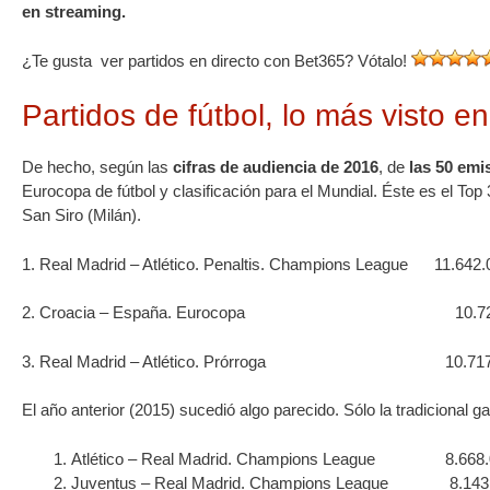
en streaming.
¿Te gusta ver partidos en directo con Bet365? Vótalo!
Partidos de fútbol, lo más visto en
De hecho, según las
cifras de audiencia de 2016
, de
las 50 emi
Eurocopa de fútbol y clasificación para el Mundial. Éste es el To
San Siro (Milán).
1. Real Madrid – Atlético. Penaltis. Champions League 11.642.
2. Croacia – España. Eurocopa 10.726
3. Real Madrid – Atlético. Prórroga 10.717
El año anterior (2015) sucedió algo parecido. Sólo la tradicional 
Atlético – Real Madrid. Champions League 8.668.
Juventus – Real Madrid. Champions League 8.143