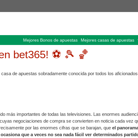
Mejores Bonos de apuestas
Mejores casas de apuestas
en bet365! ⚽️ 🎾 🏀
casa de apuestas sobradamente conocida por todos los aficionados 
do más importantes de todas las televisiones. Las enormes audiencia
cuyas negociaciones de compra se convierten en noticia cada vez q
recisamente por las enormes cifras que se barajan, que
el panorama
casiona que a veces no sea nada fácil ver determinados partidos