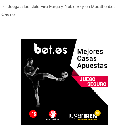
Juega a las slots Fire Forge y Noble Sky en Marathonbet
Casino