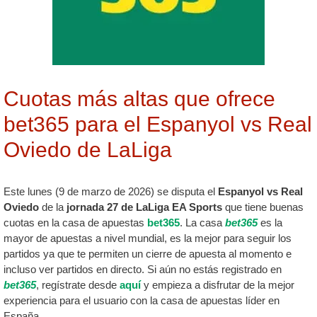
Cuotas más altas que ofrece
bet365 para el Espanyol vs Real
Oviedo de LaLiga
Este lunes (9 de marzo de 2026) se disputa el
Espanyol vs Real
Oviedo
de la
jornada 27 de LaLiga EA Sports
que tiene buenas
cuotas en la casa de apuestas
bet365
. La casa
bet365
es la
mayor de apuestas a nivel mundial, es la mejor para seguir los
partidos ya que te permiten un cierre de apuesta al momento e
incluso ver partidos en directo. Si aún no estás registrado en
bet365
, regístrate desde
aquí
y empieza a disfrutar de la mejor
experiencia para el usuario con la casa de apuestas líder en
España.