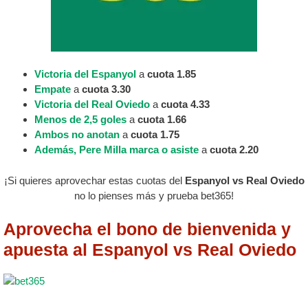
Victoria del Espanyol
a
cuota 1.85
Empate
a
cuota 3.30
Victoria del Real Oviedo
a
cuota 4.33
Menos de 2,5 goles
a
cuota 1.66
Ambos no anotan
a
cuota 1.75
Además, Pere Milla marca o asiste
a
cuota 2.20
¡Si quieres aprovechar estas cuotas del
Espanyol vs Real Oviedo
no lo pienses más y prueba bet365!
Aprovecha el bono de bienvenida y
apuesta al Espanyol vs Real Oviedo