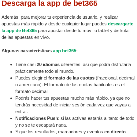
Descarga la app de bet365
Además, para mejorar tu experiencia de usuario, y realizar
apuestas más rápido y desde cualquier lugar puedes
descargarte
la app de Bet365
para apostar desde tu móvil o tablet y disfrutar
de las apuestas en vivo.
Algunas características
app bet365
:
Tiene casi
20 idiomas
diferentes, así que podrá disfrutarla
prácticamente todo el mundo.
Puedes elegir el
formato de las cuotas
(fraccional, decimal
o americano). El formato de las cuotas habituales es el
formato decimal.
Podrás hacer tus apuestas mucho más rápido, ya que no
tendrás necesidad de iniciar sesión cada vez que vayas a
entrar.
Notificaciones Push
: si las activas estarás al tanto de todo
y no se te escapará nada.
Sigue los resultados, marcadores y eventos
en directo