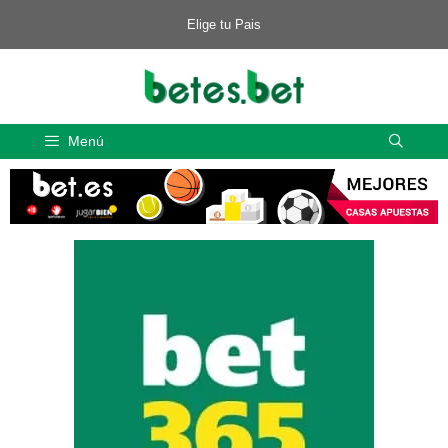
Saltar
Elige tu Pais
al
contenido
Menú