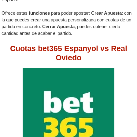
Ofrece estas
funciones
para poder apostar:
Crear Apuesta
; con
la que puedes crear una apuesta personalizada con cuotas de un
partido en concreto.
Cerrar Apuesta
; puedes obtener cierta
cantidad antes de acabar el partido.
Cuotas bet365 Espanyol vs Real
Oviedo