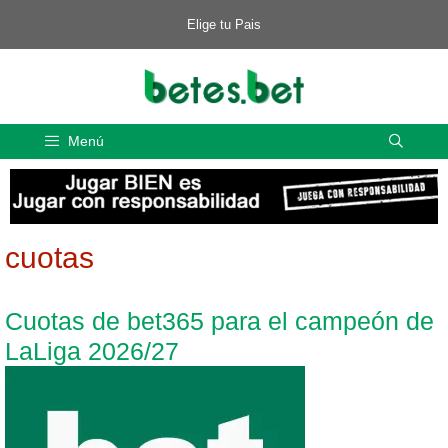
Saltar
Elige tu Pais
al
contenido
Menú
cuotas
Cuotas de bet365 para el campeón de
LaLiga 2026/27