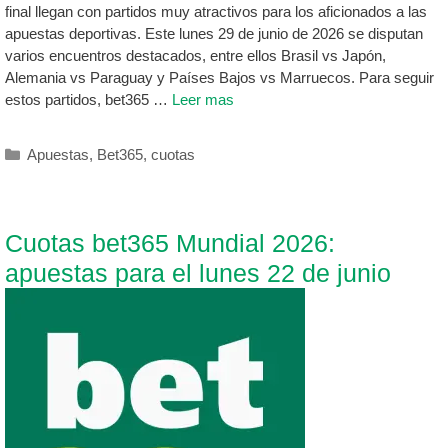
final llegan con partidos muy atractivos para los aficionados a las
apuestas deportivas. Este lunes 29 de junio de 2026 se disputan
varios encuentros destacados, entre ellos Brasil vs Japón,
Alemania vs Paraguay y Países Bajos vs Marruecos. Para seguir
estos partidos, bet365 …
Leer mas
Categorías
Apuestas
,
Bet365
,
cuotas
Cuotas bet365 Mundial 2026:
apuestas para el lunes 22 de junio