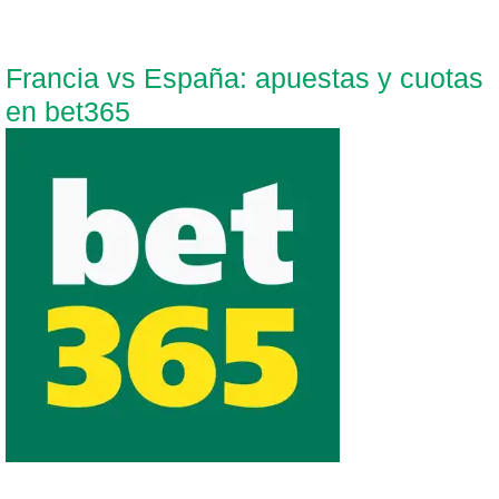
Francia vs España: apuestas y cuotas
en bet365