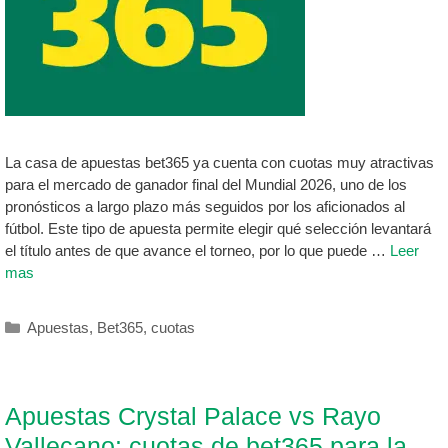
La casa de apuestas bet365 ya cuenta con cuotas muy atractivas
para el mercado de ganador final del Mundial 2026, uno de los
pronósticos a largo plazo más seguidos por los aficionados al
fútbol. Este tipo de apuesta permite elegir qué selección levantará
el título antes de que avance el torneo, por lo que puede …
Leer
mas
Categorías
Apuestas
,
Bet365
,
cuotas
Apuestas Crystal Palace vs Rayo
Vallecano: cuotas de bet365 para la