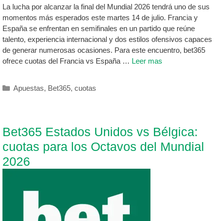
La lucha por alcanzar la final del Mundial 2026 tendrá uno de sus
momentos más esperados este martes 14 de julio. Francia y
España se enfrentan en semifinales en un partido que reúne
talento, experiencia internacional y dos estilos ofensivos capaces
de generar numerosas ocasiones. Para este encuentro, bet365
ofrece cuotas del Francia vs España …
Leer mas
Categorías
Apuestas
,
Bet365
,
cuotas
Bet365 Estados Unidos vs Bélgica:
cuotas para los Octavos del Mundial
2026