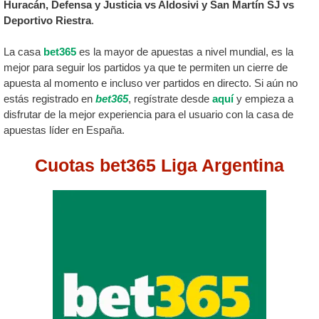
Huracán, Defensa y Justicia vs Aldosivi y San Martín SJ vs
Deportivo Riestra
.
La casa
bet365
es la mayor de apuestas a nivel mundial, es la
mejor para seguir los partidos ya que te permiten un cierre de
apuesta al momento e incluso ver partidos en directo. Si aún no
estás registrado en
bet365
, regístrate desde
aquí
y empieza a
disfrutar de la mejor experiencia para el usuario con la casa de
apuestas líder en España.
Cuotas bet365 Liga Argentina