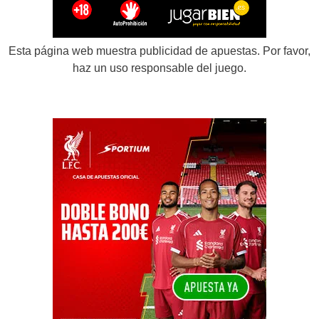
Esta página web muestra publicidad de apuestas. Por favor,
haz un uso responsable del juego.