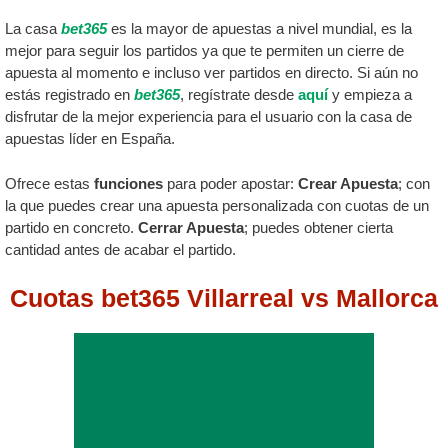
La casa
bet365
es la mayor de apuestas a nivel mundial, es la
mejor para seguir los partidos ya que te permiten un cierre de
apuesta al momento e incluso ver partidos en directo. Si aún no
estás registrado en
bet365
, regístrate desde
aquí
y empieza a
disfrutar de la mejor experiencia para el usuario con la casa de
apuestas líder en España.
Ofrece estas
funciones
para poder apostar:
Crear Apuesta
; con
la que puedes crear una apuesta personalizada con cuotas de un
partido en concreto.
Cerrar Apuesta
; puedes obtener cierta
cantidad antes de acabar el partido.
Cuotas bet365 Villarreal vs Mallorca