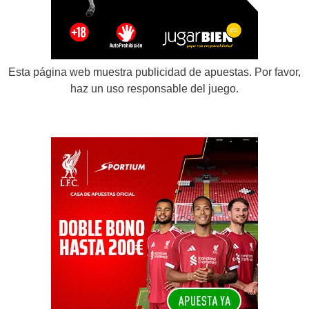
Esta página web muestra publicidad de apuestas. Por favor,
haz un uso responsable del juego.